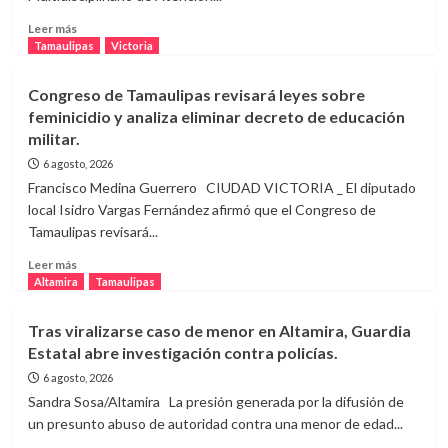
atiende
fugas
Leer
Leer más
en
más
Tamaulipas
Victoria
distintos
sobre
sectores
UAT
Congreso de Tamaulipas revisará leyes sobre
de
moderniza
feminicidio y analiza eliminar decreto de educación
la
el
ciudad
militar.
COMASS
para
6 agosto, 2026
ampliar
Francisco Medina Guerrero CIUDAD VICTORIA _ El diputado
la
local Isidro Vargas Fernández afirmó que el Congreso de
atención
Tamaulipas revisará...
gratuita
a
Leer
Leer más
la
más
Altamira
Tamaulipas
población
sobre
Congreso
Tras viralizarse caso de menor en Altamira, Guardia
de
Estatal abre investigación contra policías.
Tamaulipas
revisará
6 agosto, 2026
leyes
Sandra Sosa/Altamira La presión generada por la difusión de
sobre
un presunto abuso de autoridad contra una menor de edad...
feminicidio