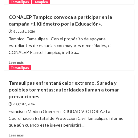
durante
más
Tamaulipas
Tampico
la
sobre
última
Hombre
CONALEP Tampico convoca a participar en la
semana
armado
campaña «1 Kilómetro por la Educación».
del
asalta
periodo
zapatería
6 agosto, 2026
vacacional:
en
Tampico, Tamaulipas.- Con el propósito de apoyar a
José
Ciudad
estudiantes de escuelas con mayores necesidades, el
Francisco
Victoria
CONALEP Plantel Tampico, invitó a...
Pérez
y
Ramírez.
escapa
Leer
Leer más
con
más
Tamaulipas
dinero
sobre
y
CONALEP
Tamaulipas enfrentará calor extremo, Surada y
pertenencias.
Tampico
posibles tormentas; autoridades llaman a tomar
convoca
precauciones.
a
participar
6 agosto, 2026
en
Francisco Medina Guerrero CIUDAD VICTORIA.- La
la
Coordinación Estatal de Protección Civil Tamaulipas informó
campaña
que aún cuando este jueves persistirá...
«1
Kilómetro
Leer
Leer más
por