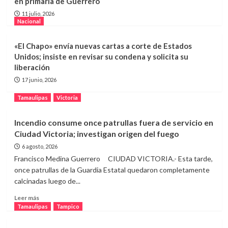
en primaria de Guerrero
Tamaulipas
Tampico
11 julio, 2026
Mercado Municipal recibe hasta 26
Nacional
mil visitantes durante fines de
semana
3
«El Chapo» envía nuevas cartas a corte de Estados
Unidos; insiste en revisar su condena y solicita su
Tamaulipas
Tampico
liberación
Despicadoras sobreviven con ventas
17 junio, 2026
informales mientras esperan el fin de
la veda
4
Tamaulipas
Victoria
Tamaulipas
Incendio consume once patrullas fuera de servicio en
Con un respaldo sólido y una
Ciudad Victoria; investigan origen del fuego
propuesta clara, Abraham Vargas
Hernández se perfila como una opción
6 agosto, 2026
5
renovadora para liderar el
Francisco Medina Guerrero CIUDAD VICTORIA.- Esta tarde,
SNTISSSTE en Tamaulipas
once patrullas de la Guardia Estatal quedaron completamente
calcinadas luego de...
Leer
Leer más
más
Tamaulipas
Tampico
sobre
Incendio