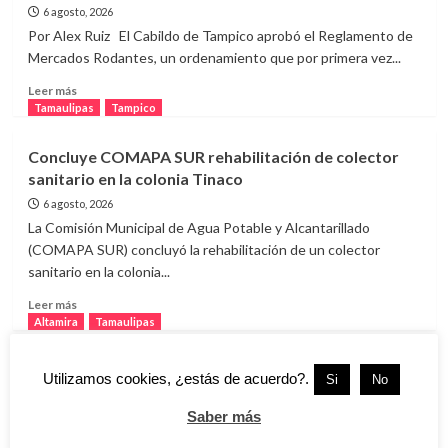
en
6 agosto, 2026
laguna
Por Alex Ruiz El Cabildo de Tampico aprobó el Reglamento de
del
Mercados Rodantes, un ordenamiento que por primera vez...
Chairel
por
Leer
Leer más
presencia
más
Tamaulipas
Tampico
de
sobre
cocodrilos
Ayuntamiento
Concluye COMAPA SUR rehabilitación de colector
aprueba
sanitario en la colonia Tinaco
reglamento
para
6 agosto, 2026
regular
La Comisión Municipal de Agua Potable y Alcantarillado
los
(COMAPA SUR) concluyó la rehabilitación de un colector
mercados
sanitario en la colonia...
rodantes
Leer
Leer más
más
Altamira
Tamaulipas
sobre
Concluye
DIF Altamira lleva apoyos hasta los hogares de
Utilizamos cookies, ¿estás de acuerdo?.
COMAPA
Si
No
familias en situación vulnerable
SUR
rehabilitación
Saber más
6 agosto, 2026
de
El Sistema DIF Altamira reforzó sus acciones de asistencia