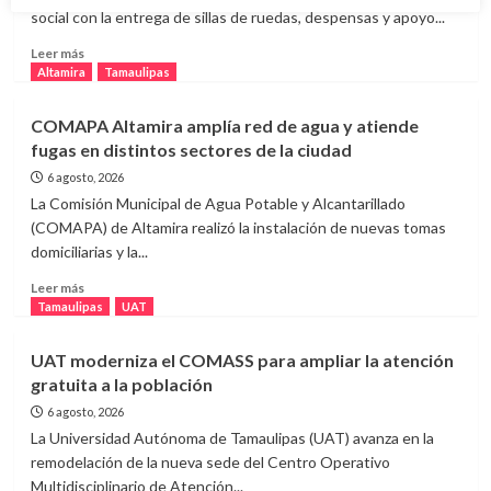
colector
social con la entrega de sillas de ruedas, despensas y apoyo...
sanitario
en
Leer
Leer más
la
más
Altamira
Tamaulipas
colonia
sobre
Tinaco
DIF
COMAPA Altamira amplía red de agua y atiende
Altamira
fugas en distintos sectores de la ciudad
lleva
apoyos
6 agosto, 2026
hasta
La Comisión Municipal de Agua Potable y Alcantarillado
los
(COMAPA) de Altamira realizó la instalación de nuevas tomas
hogares
domiciliarias y la...
de
familias
Leer
Leer más
en
más
Tamaulipas
UAT
situación
sobre
vulnerable
COMAPA
UAT moderniza el COMASS para ampliar la atención
Altamira
gratuita a la población
amplía
red
6 agosto, 2026
de
La Universidad Autónoma de Tamaulipas (UAT) avanza en la
agua
remodelación de la nueva sede del Centro Operativo
y
Multidisciplinario de Atención...