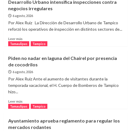
Desarrollo Urbano intensifica inspecciones contra
consume
negocios irregulares
once
patrullas
6 agosto, 2026
fuera
Por Alex Ruiz La Dirección de Desarrollo Urbano de Tampico
de
reforzó los operativos de inspección en distintos sectores de...
servicio
en
Leer
Leer más
Ciudad
más
Tamaulipas
Tampico
Victoria;
sobre
investigan
Desarrollo
Piden no nadar en laguna del Chairel por presencia
origen
Urbano
de cocodrilos
del
intensifica
fuego
inspecciones
6 agosto, 2026
contra
Por Alex Ruiz Ante el aumento de visitantes durante la
negocios
temporada vacacional, el H. Cuerpo de Bomberos de Tampico
irregulares
hizo...
Leer
Leer más
más
Tamaulipas
Tampico
sobre
Piden
Ayuntamiento aprueba reglamento para regular los
no
mercados rodantes
nadar