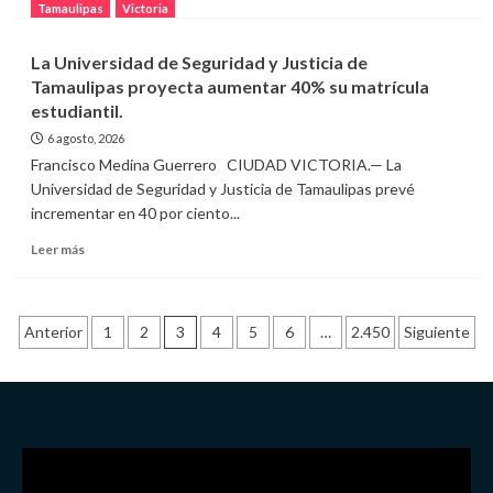
más
Tamaulipas
Victoria
la
sobre
Educación».
Tamaulipas
La Universidad de Seguridad y Justicia de
enfrentará
Tamaulipas proyecta aumentar 40% su matrícula
calor
estudiantil.
extremo,
Surada
6 agosto, 2026
y
Francisco Medina Guerrero CIUDAD VICTORIA.— La
posibles
Universidad de Seguridad y Justicia de Tamaulipas prevé
tormentas;
incrementar en 40 por ciento...
autoridades
llaman
Leer
Leer más
a
más
tomar
sobre
precauciones.
La
Paginación
Universidad
Anterior
1
2
3
4
5
6
…
2.450
Siguiente
de
de
Seguridad
y
entradas
Justicia
de
Tamaulipas
proyecta