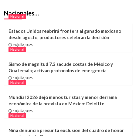
Tamaulipas
Tampico
Nacionales…
Despicadoras sobreviven con ventas
Nacional
informales mientras esperan el fin de
la veda
4
Estados Unidos reabrirá frontera al ganado mexicano
desde agosto; productores celebran la decisión
Tamaulipas
Con un respaldo sólido y una
24 julio, 2026
Nacional
propuesta clara, Abraham Vargas
Hernández se perfila como una opción
5
renovadora para liderar el
Sismo de magnitud 7.3 sacude costas de México y
SNTISSSTE en Tamaulipas
Guatemala; activan protocolos de emergencia
Tamaulipas
Victoria
Miles marchan en carretera Victoria-
18 julio, 2026
Nacional
Monterrey para exigir libertad de
Octavio Leal Moncada; respaldan su
1
movimiento
Mundial 2026 dejó menos turistas y menor derrama
económica de la prevista en México: Deloitte
18 julio, 2026
Tamaulipas
Nacional
Vecinos de La Borreguera piden
ampliar ruta de transporte público
2
Niña denuncia presunta exclusión del cuadro de honor