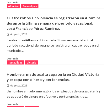
y
Leer
Leer más
analiza
más
Altamira
Tamaulipas
eliminar
sobre
decreto
Tras
Cuatro robos sin violencia se registraron en Altamira
de
viralizarse
durante la última semana del periodo vacacional:
educación
caso
José Francisco Pérez Ramírez.
militar.
de
menor
6 agosto, 2026
en
Sandra Sosa/Altamira Durante la última semana del actual
Altamira,
periodo vacacional de verano se registraron cuatro robos en el
Guardia
municipio,...
Estatal
abre
Leer
Leer más
investigación
más
Tamaulipas
Victoria
contra
sobre
policías.
Cuatro
Hombre armado asalta zapatería en Ciudad Victoria
robos
y escapa con dinero y pertenencias.
sin
violencia
6 agosto, 2026
se
Un hombre armado amenazó a los empleados de una zapatería y
registraron
se apoderó de dinero en efectivo y pertenencias, tras...
en
Altamira
Leer
Leer más