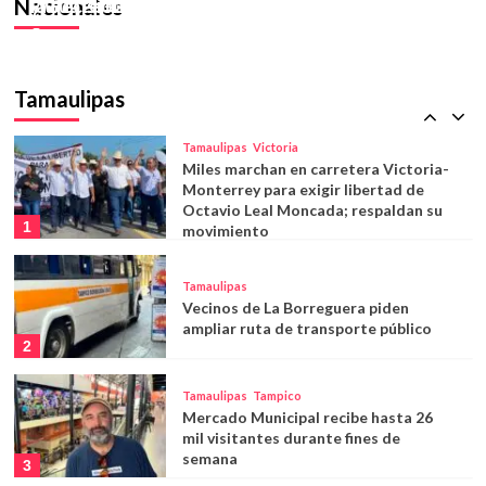
Nacionales
la decisión
y Guatemala; activan protocolos de emergencia
Tamaulipas
24 julio, 2026
18 julio, 2026
Con un respaldo sólido y una
propuesta clara, Abraham Vargas
Hernández se perfila como una opción
Tamaulipas
5
renovadora para liderar el
SNTISSSTE en Tamaulipas
Tamaulipas
Victoria
Miles marchan en carretera Victoria-
Monterrey para exigir libertad de
Octavio Leal Moncada; respaldan su
1
movimiento
Tamaulipas
Vecinos de La Borreguera piden
ampliar ruta de transporte público
2
Tamaulipas
Tampico
Mercado Municipal recibe hasta 26
mil visitantes durante fines de
semana
3