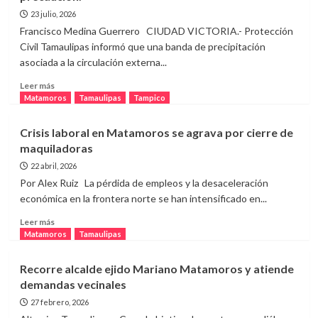
23 julio, 2026
Francisco Medina Guerrero CIUDAD VICTORIA.- Protección
Civil Tamaulipas informó que una banda de precipitación
asociada a la circulación externa...
Leer
Leer más
más
Matamoros
Tamaulipas
Tampico
sobre
Banda
Crisis laboral en Matamoros se agrava por cierre de
de
maquiladoras
lluvias
de
22 abril, 2026
Bertha
Por Alex Ruiz La pérdida de empleos y la desaceleración
alcanza
económica en la frontera norte se han intensificado en...
Matamoros;
autoridades
Leer
Leer más
llaman
más
Matamoros
Tamaulipas
a
sobre
conducir
Crisis
Recorre alcalde ejido Mariano Matamoros y atiende
con
laboral
demandas vecinales
mucha
en
precaución.
Matamoros
27 febrero, 2026
se