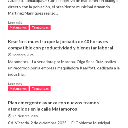
Altamira, Tamaulipas.– Con el objetivo de mantener un diálogo
agrava
directo con la población, el presidente municipal Armando
por
Martínez Manríquez realizó...
cierre
de
Leer
Leer más
maquiladoras
más
Matamoros
Tamaulipas
sobre
Recorre
Kearfott muestra que la jornada de 40 horas es
alcalde
compatible con productividad y bienestar laboral
ejido
Mariano
22 enero, 2026
Matamoros
Matamoros.– La senadora por Morena, Olga Sosa Ruíz, realizó
y
un recorrido por la empresa maquiladora Kearfott, dedicada a la
atiende
industria...
demandas
vecinales
Leer
Leer más
más
Matamoros
Tamaulipas
sobre
Kearfott
Plan emergente avanza con nuevos tramos
muestra
atendidos en la calle Matamoros
que
la
2 diciembre, 2025
jornada
Cd. Victoria, 2 de diciembre 2025. – El Gobierno Municipal
de