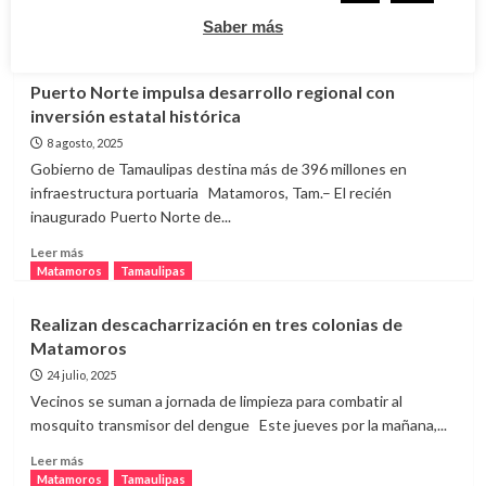
Leer
Leer más
Saber más
más
Matamoros
Tamaulipas
sobre
Anuncian
Puerto Norte impulsa desarrollo regional con
en
inversión estatal histórica
Matamoros
el
8 agosto, 2025
Maratón
Gobierno de Tamaulipas destina más de 396 millones en
2025
infraestructura portuaria Matamoros, Tam.– El recién
con
inaugurado Puerto Norte de...
bolsa
de
Leer
Leer más
268
más
Matamoros
Tamaulipas
mil
sobre
pesos
Puerto
Realizan descacharrización en tres colonias de
en
Norte
Matamoros
premios
impulsa
desarrollo
24 julio, 2025
regional
Vecinos se suman a jornada de limpieza para combatir al
con
mosquito transmisor del dengue Este jueves por la mañana,...
inversión
estatal
Leer
Leer más
histórica
más
Matamoros
Tamaulipas