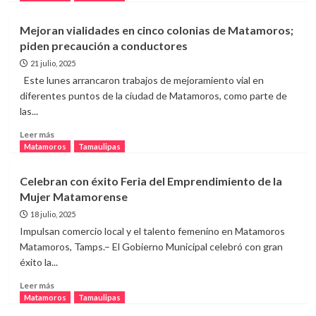
sobre
Realizan
Mejoran vialidades en cinco colonias de Matamoros;
descacharrización
piden precaución a conductores
en
tres
21 julio, 2025
colonias
Este lunes arrancaron trabajos de mejoramiento vial en
de
diferentes puntos de la ciudad de Matamoros, como parte de
Matamoros
las...
Leer
Leer más
más
Matamoros
Tamaulipas
sobre
Mejoran
Celebran con éxito Feria del Emprendimiento de la
vialidades
Mujer Matamorense
en
cinco
18 julio, 2025
colonias
Impulsan comercio local y el talento femenino en Matamoros
de
Matamoros, Tamps.– El Gobierno Municipal celebró con gran
Matamoros;
éxito la...
piden
precaución
Leer
Leer más
a
más
Matamoros
Tamaulipas
conductores
sobre