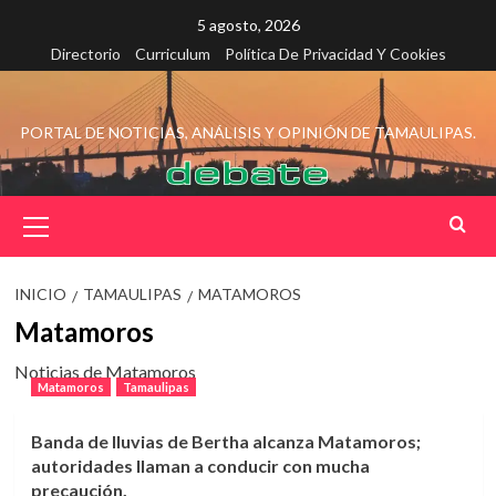
Saltar
5 agosto, 2026
al
Directorio
Curriculum
Política De Privacidad Y Cookies
contenido
PORTAL DE NOTICIAS, ANÁLISIS Y OPINIÓN DE TAMAULIPAS.
Menú
principal
INICIO
TAMAULIPAS
MATAMOROS
Matamoros
Noticias de Matamoros
Matamoros
Tamaulipas
Banda de lluvias de Bertha alcanza Matamoros;
autoridades llaman a conducir con mucha
precaución.