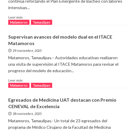
continúa reforzando el Plan Emergente de Bacheo con labores
40
intensivas...
horas
es
Leer
Leer más
compatible
más
Matamoros
Tamaulipas
con
sobre
productividad
Plan
Supervisan avances del modelo dual en el ITACE
y
emergente
Matamoros
bienestar
avanza
laboral
con
29 noviembre, 2025
nuevos
Matamoros, Tamaulipas.– Autoridades educativas realizaron
tramos
una visita de supervisión al ITACE Matamoros para revisar el
atendidos
progreso del modelo de educación...
en
la
Leer
Leer más
calle
más
Matamoros
Tamaulipas
Matamoros
sobre
Supervisan
Egresados de Medicina UAT destacan con Premio
avances
CENEVAL de Excelencia
del
modelo
28 noviembre, 2025
dual
Matamoros, Tamaulipas.- Un total de 23 egresados del
en
programa de Médico Cirujano de la Facultad de Medicina
el