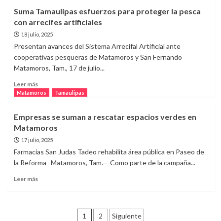
Celebran
Suma Tamaulipas esfuerzos para proteger la pesca
con
con arrecifes artificiales
éxito
Feria
18 julio, 2025
del
Presentan avances del Sistema Arrecifal Artificial ante
Emprendimiento
cooperativas pesqueras de Matamoros y San Fernando
de
Matamoros, Tam., 17 de julio...
la
Mujer
Leer
Leer más
Matamorense
más
Matamoros
Tamaulipas
sobre
Suma
Empresas se suman a rescatar espacios verdes en
Tamaulipas
Matamoros
esfuerzos
para
17 julio, 2025
proteger
Farmacias San Judas Tadeo rehabilita área pública en Paseo de
la
la Reforma Matamoros, Tam.— Como parte de la campaña...
pesca
con
Leer
Leer más
arrecifes
más
artificiales
sobre
Empresas
Paginación
se
1
2
Siguiente