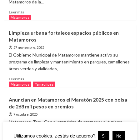
Matamoros de la...
ITACE
Matamoros
Leer
Leer más
más
Matamoros
sobre
Egresados
Limpieza urbana fortalece espacios públicos en
de
Matamoros
Medicina
UAT
27 noviembre, 2025
destacan
El Gobierno Municipal de Matamoros mantiene activo su
con
programa de limpieza y mantenimiento en parques, camellones,
Premio
áreas verdes y vialidades,...
CENEVAL
de
Leer
Leer más
Excelencia
más
Matamoros
Tamaulipas
sobre
Limpieza
Anuncian en Matamoros el Maratón 2025 con bolsa
urbana
de 268 mil pesos en premios
fortalece
espacios
7 octubre, 2025
públicos
Matamoros, Tam.- Con el propósito de promover el turismo
en
deportivo y fortalecer la convivencia social, la Secretaría de
Matamoros
Turismo de...
Utilizamos cookies, ¿estás de acuerdo?.
Si
No