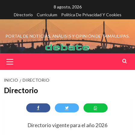
Saltar
8 agosto, 2026
al
Directorio
Curriculum
Política De Privacidad Y Cookies
contenido
PORTAL DE NOTICIAS, ANÁLISIS Y OPINIÓN DE TAMAULIPAS.
Menú
principal
INICIO
DIRECTORIO
Directorio
Directorio vigente para el año 2026