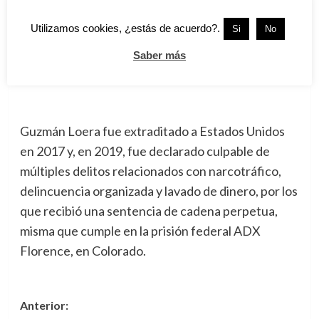
estadounidenses no han modificado su situación
Utilizamos cookies, ¿estás de acuerdo?.
Si
No
legal. En resoluciones previas, el juez Brian Cogan
Saber más
ha desestimado solicitudes similares al considerar
que carecen de fundamento jurídico suficiente.
Guzmán Loera fue extraditado a Estados Unidos
en 2017 y, en 2019, fue declarado culpable de
múltiples delitos relacionados con narcotráfico,
delincuencia organizada y lavado de dinero, por los
que recibió una sentencia de cadena perpetua,
misma que cumple en la prisión federal ADX
Florence, en Colorado.
Navegación
Anterior: