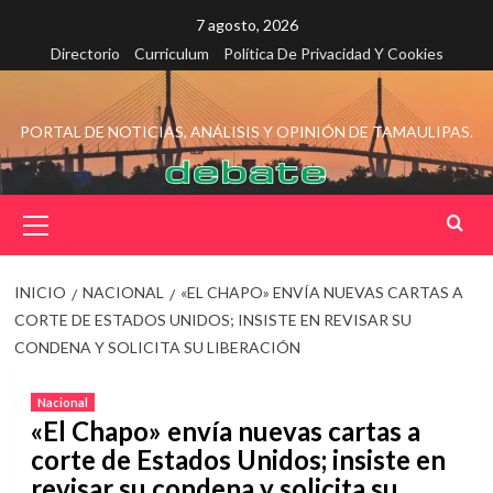
Saltar
7 agosto, 2026
al
Directorio
Curriculum
Política De Privacidad Y Cookies
contenido
PORTAL DE NOTICIAS, ANÁLISIS Y OPINIÓN DE TAMAULIPAS.
Menú
principal
INICIO
NACIONAL
«EL CHAPO» ENVÍA NUEVAS CARTAS A
CORTE DE ESTADOS UNIDOS; INSISTE EN REVISAR SU
CONDENA Y SOLICITA SU LIBERACIÓN
Nacional
«El Chapo» envía nuevas cartas a
corte de Estados Unidos; insiste en
revisar su condena y solicita su