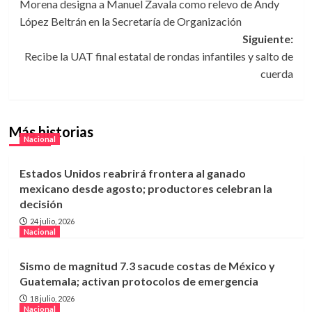
Morena designa a Manuel Zavala como relevo de Andy
de
López Beltrán en la Secretaría de Organización
entradas
Siguiente:
Recibe la UAT final estatal de rondas infantiles y salto de
cuerda
Más historias
Nacional
Estados Unidos reabrirá frontera al ganado
mexicano desde agosto; productores celebran la
decisión
24 julio, 2026
Nacional
Sismo de magnitud 7.3 sacude costas de México y
Guatemala; activan protocolos de emergencia
18 julio, 2026
Nacional