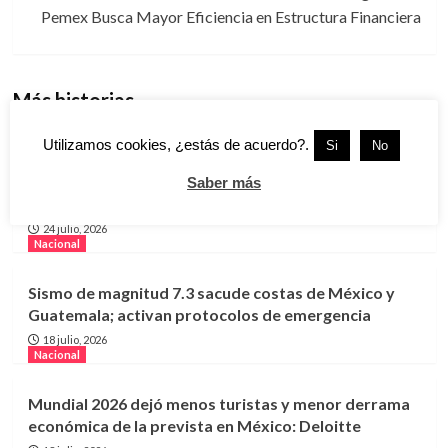
Pemex Busca Mayor Eficiencia en Estructura Financiera
Más historias
Nacional
Utilizamos cookies, ¿estás de acuerdo?.
Si
No
Estados Unidos reabrirá frontera al ganado
mexicano desde agosto; productores celebran la
Saber más
decisión
24 julio, 2026
Nacional
Sismo de magnitud 7.3 sacude costas de México y
Guatemala; activan protocolos de emergencia
18 julio, 2026
Nacional
Mundial 2026 dejó menos turistas y menor derrama
económica de la prevista en México: Deloitte