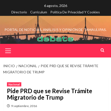
Saltar
6 agosto, 2026
al
Directorio
Curriculum
Política De Privacidad Y Cookies
contenido
PORTAL DE NOTICIAS, ANÁLISIS Y OPINIÓN DE TAMAULIPAS.
Menú
principal
INICIO
NACIONAL
PIDE PRD QUE SE REVISE TRÁMITE
MIGRATORIO DE TRUMP
Nacional
Pide PRD que se Revise Trámite
Migratorio de Trump
9 septiembre, 2016