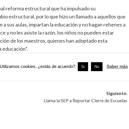
pal reforma estructural que ha impulsado su
io estructural, por lo que hizo un llamado a aquellos que
n a sus aulas, impartan la educación y no hagan rehenes a
e y no les asiste la razón, los niños no pueden estar
ación de los maestros, quienes han adoptado esta
a educación”.
se oponen a que más allá del diálogo se comprometan con
Utilizamos cookies, ¿estás de acuerdo?.
Saber más
Si
No
Siguiente:
Llama la SEP a Reportar Cierre de Escuelas