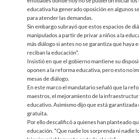
entidades donde hoy no se pudieron iniciar los
educativa ha generado oposición en algunos sec
para atender las demandas.
Sin embargo subrayó que estos espacios de diá
manipulados a partir de privar a niños a la edu
más diálogo si antes no se garantiza que haya e
reciban la educación”.
Insistió en que el gobierno mantiene su dispos
oponen a la reforma educativa, pero esto no im
mesas de diálogo.
En este marco el mandatario señaló que la ref
maestros, el mejoramiento de la infraestructura
educativo. Asimismo dijo que está garantizada 
gratuita.
Por ello descalificó a quienes han planteado q
educación. “Que nadie los sorprenda ni nadie lo