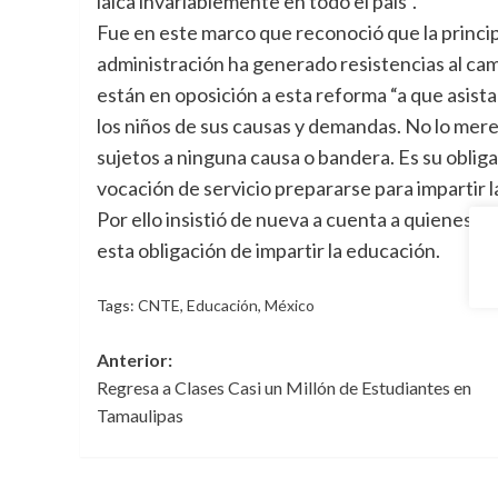
laica invariablemente en todo el país”.
Fue en este marco que reconoció que la princi
administración ha generado resistencias al camb
están en oposición a esta reforma “a que asista
los niños de sus causas y demandas. No lo merec
sujetos a ninguna causa o bandera. Es su oblig
vocación de servicio prepararse para impartir l
Por ello insistió de nueva a cuenta a quienes 
esta obligación de impartir la educación.
Tags:
CNTE
,
Educación
,
México
Navegación
Anterior:
Regresa a Clases Casi un Millón de Estudiantes en
de
Tamaulipas
entradas