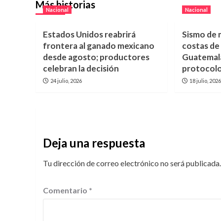
Más historias
Nacional
Nacional
Estados Unidos reabrirá
Sismo de 
frontera al ganado mexicano
costas de
desde agosto; productores
Guatemala
celebran la decisión
protocolo
24 julio, 2026
18 julio, 202
Deja una respuesta
Tu dirección de correo electrónico no será publicada.
Comentario
*