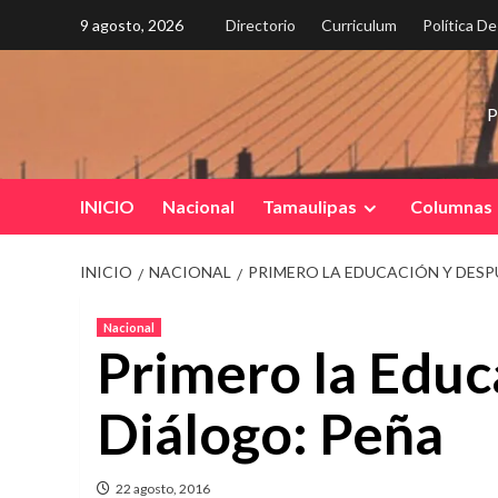
Saltar
9 agosto, 2026
Directorio
Curriculum
Política D
al
contenido
P
INICIO
Nacional
Tamaulipas
Columnas
INICIO
NACIONAL
PRIMERO LA EDUCACIÓN Y DESP
Nacional
Primero la Educ
Diálogo: Peña
22 agosto, 2016