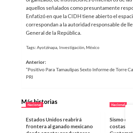
aquellos señalados como presuntamente respo
Enfatizó en que la CIDH tiene abierto el espac
correspondan a la autoridad responsable de llev
General de la República.
Tags:
Ayotzinapa
,
Investigación
,
México
Navegación
Anterior:
“Positivo Para Tamaulipas Sexto Informe de Torre Ca
de
PRI
entradas
Más historias
Nacional
Nacional
Estados Unidos reabrirá
Sismo de 
frontera al ganado mexicano
costas de