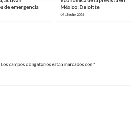
; activan
económica de la prevista en
s de emergencia
México: Deloitte
6
18 julio, 2026
Los campos obligatorios están marcados con
*