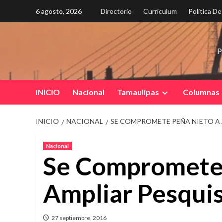
Saltar
6 agosto, 2026
Directorio
Curriculum
Política D
al
contenido
P
INICIO
Nacional
Tamaulipas
Columnas
INICIO
NACIONAL
SE COMPROMETE PEÑA NIETO A 
Nacional
Se Compromete 
Ampliar Pesquis
27 septiembre, 2016