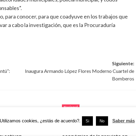
nsables”.
io, para conocer, para que coadyuve en los trabajos que
ar a cabo la investigación, que es la Procuraduría
Siguiente:
ntú”:
Inaugura Armando López Flores Moderno Cuartel de
Bomberos
Nacional
Utilizamos cookies, ¿estás de acuerdo?.
Saber más
Si
No
magnitud 7.3 sacude
Mundial 2026 dejó menos
 México y
turistas y menor derrama