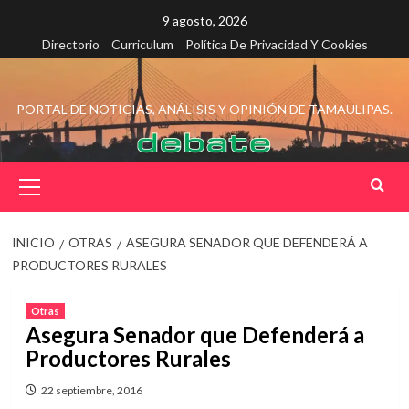
Saltar
9 agosto, 2026
al
Directorio
Curriculum
Política De Privacidad Y Cookies
contenido
PORTAL DE NOTICIAS, ANÁLISIS Y OPINIÓN DE TAMAULIPAS.
Menú
principal
INICIO
OTRAS
ASEGURA SENADOR QUE DEFENDERÁ A
PRODUCTORES RURALES
Otras
Asegura Senador que Defenderá a
Productores Rurales
22 septiembre, 2016