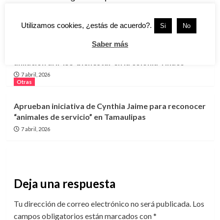
Tamaulipas; buscan a implicados que intentan huir
3 agosto, 2026
Utilizamos cookies, ¿estás de acuerdo?.
Si
No
Otras
Saber más
Inaugura gobierno de ciudad madero módulo de
afiliación al IMSS-bienestar en la colonia Tinaco
7 abril, 2026
Otras
Aprueban iniciativa de Cynthia Jaime para reconocer
“animales de servicio” en Tamaulipas
7 abril, 2026
Deja una respuesta
Tu dirección de correo electrónico no será publicada.
Los
campos obligatorios están marcados con
*