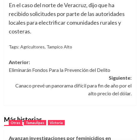
En el caso del norte de Veracruz, dijo que ha
recibido solicitudes por parte de las autoridades
locales para electrificar comunidades rurales y
costeras.
Tags:
Agricultores
,
Tampico Alto
Navegación
Anterior:
Eliminarán Fondos Para la Prevención del Delito
de
Siguiente:
entradas
Canaco prevé un panorama difícil para fin de año por el
alto precio del dólar.
Más historias
Otras
Tamaulipas
Victoria
Avanzan investigaciones por feminicidios en