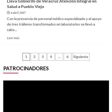
Lleva Gobierno de Veracruz Atención Integral en
a
Salud a Pueblo Viejo
a
Contribuyentes
6 abril, 2017
a
Con la presencia de personal médico especializado y el apoyo
Pagar
de tres tráileres transformados en laboratorios se llevó a
Predial
cabo...
en
Pueblo
Leer
Leer más
Viejo
más
sobre
Lleva
Paginación
Gobierno
1
2
3
4
…
6
Siguiente
de
de
Veracruz
PATROCINADORES
Atención
entradas
Integral
en
Salud
a
Pueblo
Viejo