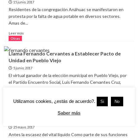
15 junio, 2017
A
Miguel
Residentes de la congregación Anáhuac se manifestaron en
Ángel
protesta por la falta de agua potable en diversos sectores.
Yunes
Amas de...
Linares
para
Leer
Leer más
Regularizar
más
Otras
Predios
sobre
Dos
Llama Fernando Cervantes a Establecer Pacto de
Meses
Unidad en Pueblo Viejo
sin
Agua
5 junio, 2017
en
El virtual ganador de la elección municipal en Pueblo Viejo, por
Congregación
el Partido Encuentro Social, Luis Fernando Cervantes Cruz,
Anáhuac
dijo...
Leer
Leer más
Utilizamos cookies, ¿estás de acuerdo?.
Si
No
más
Otras
sobre
Saber más
Llama
Distribuyen Agua en Pipas en Pueblo Viejo
Fernando
25 mayo, 2017
Cervantes
a
Antes la escasez del vital líquido Como parte de sus funciones