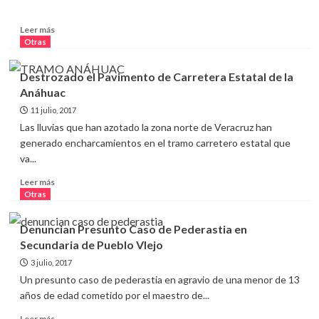
Leer
Leer más
más
Otras
sobre
Noticiero
Destrozado el Pavimento de Carretera Estatal de la
Diario
Anáhuac
Debate
Jueves
11 julio, 2017
14
Las lluvias que han azotado la zona norte de Veracruz han
de
generado encharcamientos en el tramo carretero estatal que
Marzo
va...
de
2019
Leer
Leer más
más
Otras
sobre
Destrozado
Denuncian Presunto Caso de Pederastia en
el
Secundaria de Pueblo VIejo
Pavimento
de
3 julio, 2017
Carretera
Un presunto caso de pederastia en agravio de una menor de 13
Estatal
años de edad cometido por el maestro de...
de
la
Leer
Leer más