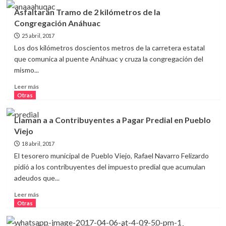
Inician
Asfaltarán Tramo de 2 kilómetros de la
las
Congregación Anáhuac
Fiestas
de
25 abril, 2017
Fundación
Los dos kilómetros doscientos metros de la carretera estatal
en
que comunica al puente Anáhuac y cruza la congregación del
Pueblo
mismo...
Viejo
Leer
Leer más
más
Otras
sobre
Asfaltarán
Llaman a a Contribuyentes a Pagar Predial en Pueblo
Tramo
Viejo
de
2
18 abril, 2017
kilómetros
El tesorero municipal de Pueblo Viejo, Rafael Navarro Felizardo
de
pidió a los contribuyentes del impuesto predial que acumulan
la
adeudos que...
Congregación
Anáhuac
Leer
Leer más
más
Otras
sobre
Llaman