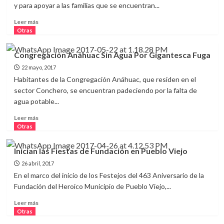
Establecer
y para apoyar a las familias que se encuentran...
Pacto
Leer
de
Leer más
más
Unidad
Otras
sobre
en
Distribuyen
Pueblo
Congregación Anáhuac Sin Agua Por Gigantesca Fuga
Agua
Viejo
22 mayo, 2017
en
Pipas
Habitantes de la Congregación Anáhuac, que residen en el
en
sector Conchero, se encuentran padeciendo por la falta de
Pueblo
agua potable...
Viejo
Leer
Leer más
más
Otras
sobre
Congregación
Inician las Fiestas de Fundación en Pueblo Viejo
Anáhuac
26 abril, 2017
Sin
Agua
En el marco del inicio de los Festejos del 463 Aniversario de la
Por
Fundación del Heroico Municipio de Pueblo Viejo,...
Gigantesca
Leer
Fuga
Leer más
más
Otras
sobre