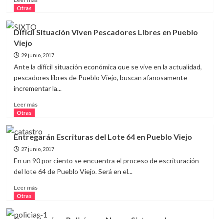
Anáhuac
más
Otras
sobre
Denuncian
Difícil Situación Viven Pescadores Libres en Pueblo
Presunto
Viejo
Caso
de
29 junio, 2017
Pederastia
Ante la difícil situación económica que se vive en la actualidad,
en
pescadores libres de Pueblo Viejo, buscan afanosamente
Secundaria
incrementar la...
de
Pueblo
Leer
Leer más
VIejo
más
Otras
sobre
Difícil
Entregarán Escrituras del Lote 64 en Pueblo Viejo
Situación
27 junio, 2017
Viven
Pescadores
En un 90 por ciento se encuentra el proceso de escrituración
Libres
del lote 64 de Pueblo Viejo. Será en el...
en
Leer
Pueblo
Leer más
más
Viejo
Otras
sobre
Entregarán