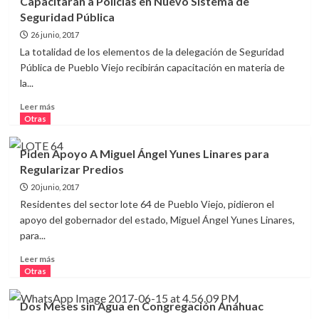
Capacitarán a Policías en Nuevo Sistema de
Escrituras
Seguridad Pública
del
Lote
26 junio, 2017
64
La totalidad de los elementos de la delegación de Seguridad
en
Pública de Pueblo Viejo recibirán capacitación en materia de
Pueblo
la...
Viejo
Leer
Leer más
más
Otras
sobre
Capacitarán
Piden Apoyo A Miguel Ángel Yunes Linares para
a
Regularizar Predios
Policías
en
20 junio, 2017
Nuevo
Residentes del sector lote 64 de Pueblo Viejo, pidieron el
Sistema
apoyo del gobernador del estado, Miguel Ángel Yunes Linares,
de
para...
Seguridad
Pública
Leer
Leer más
más
Otras
sobre
Piden
Dos Meses sin Agua en Congregación Anáhuac
Apoyo