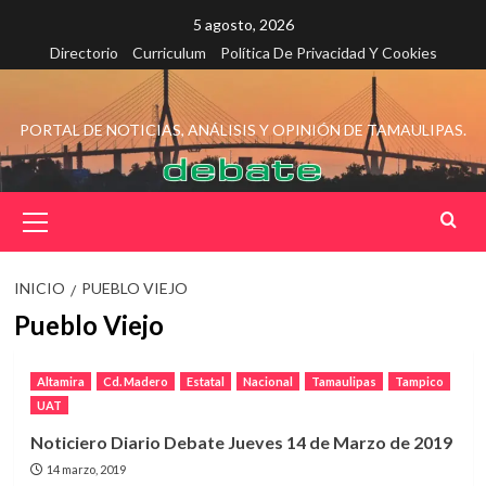
Saltar
5 agosto, 2026
al
Directorio
Curriculum
Política De Privacidad Y Cookies
contenido
PORTAL DE NOTICIAS, ANÁLISIS Y OPINIÓN DE TAMAULIPAS.
Menú
principal
INICIO
PUEBLO VIEJO
Pueblo Viejo
Altamira
Cd. Madero
Estatal
Nacional
Tamaulipas
Tampico
UAT
Noticiero Diario Debate Jueves 14 de Marzo de 2019
14 marzo, 2019