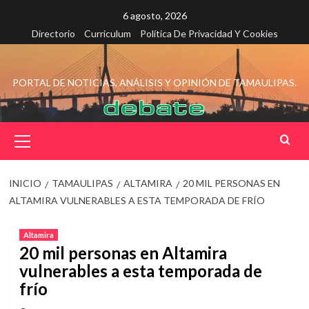
Saltar
6 agosto, 2026
al
Directorio
Curriculum
Política De Privacidad Y Cookies
contenido
PORTAL DE NOTICIAS, ANÁLISIS Y OPINIÓN DE TAMAULIPAS.
Menú
principal
INICIO
TAMAULIPAS
ALTAMIRA
20 MIL PERSONAS EN
ALTAMIRA VULNERABLES A ESTA TEMPORADA DE FRÍO
Altamira
20 mil personas en Altamira
vulnerables a esta temporada de
frío