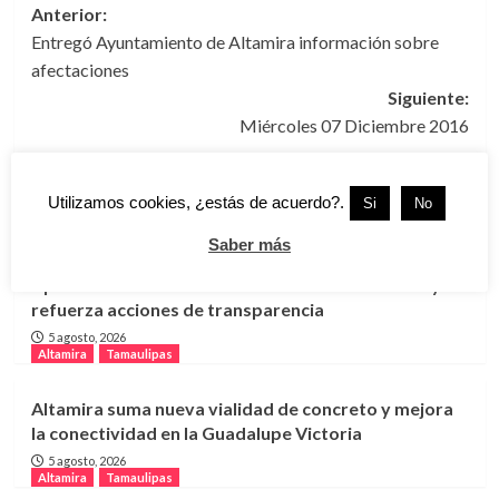
Navegación
Anterior:
Entregó Ayuntamiento de Altamira información sobre
de
afectaciones
entradas
Siguiente:
Miércoles 07 Diciembre 2016
Utilizamos cookies, ¿estás de acuerdo?.
Si
No
Más historias
Altamira
Tamaulipas
Saber más
Aprueba COMAPA Altamira estados financieros y
refuerza acciones de transparencia
5 agosto, 2026
Altamira
Tamaulipas
Altamira suma nueva vialidad de concreto y mejora
la conectividad en la Guadalupe Victoria
5 agosto, 2026
Altamira
Tamaulipas