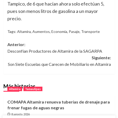
Tampico, de 6 que hacían ahora solo efectúan 5,
pues son menos litros de gasolina a un mayor
precio.
Tags:
Altamira
,
Aumentos
,
Economía
,
Pasaje
,
Transporte
Navegación
Anterior:
Desconfían Productores de Altamira de la SAGARPA
de
Siguiente:
entradas
Son Siete Escuelas que Carecen de Mobiliario en Altamira
Más historias
Altamira
Tamaulipas
COMAPA Altamira renueva tuberías de drenaje para
frenar fugas de aguas negras
8 agosto, 2026