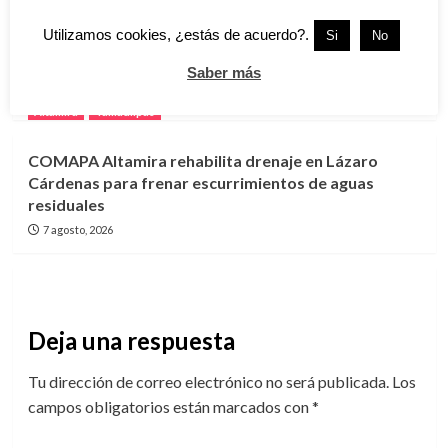
Altamira
Tamaulipas
Utilizamos cookies, ¿estás de acuerdo?.
Si
No
Reconocen por quinto año consecutivo a Rossy
Luque con el Premio Internacional Tonantzin
Saber más
8 agosto, 2026
Altamira
Tamaulipas
COMAPA Altamira rehabilita drenaje en Lázaro
Cárdenas para frenar escurrimientos de aguas
residuales
7 agosto, 2026
Deja una respuesta
Tu dirección de correo electrónico no será publicada.
Los
campos obligatorios están marcados con
*