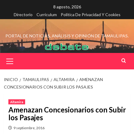
Saltar
8 agosto, 2026
al
Directorio
Curriculum
Política De Privacidad Y Cookies
contenido
PORTAL DE NOTICIAS, ANÁLISIS Y OPINIÓN DE TAMAULIPAS.
Menú
principal
INICIO
TAMAULIPAS
ALTAMIRA
AMENAZAN
CONCESIONARIOS CON SUBIR LOS PASAJES
Altamira
Amenazan Concesionarios con Subir
los Pasajes
9 septiembre, 2016