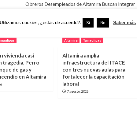
Obreros Desempleados de Altamira Buscan Integrar
Sindicato
Utilizamos cookies, ¿estás de acuerdo?.
Saber más
Si
No
amaulipas
Altamira
Tamaulipas
n vivienda casi
Altamira amplía
n tragedia, Perro
infraestructura del ITACE
anque de gas y
con tres nuevas aulas para
ncendio en Altamira
fortalecer la capacitación
laboral
26
7 agosto, 2026