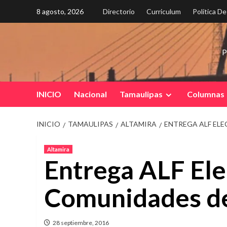
Saltar
8 agosto, 2026
Directorio
Curriculum
Política D
al
contenido
P
INICIO
Nacional
Tamaulipas
Columnas
INICIO
TAMAULIPAS
ALTAMIRA
ENTREGA ALF ELE
Altamira
Entrega ALF Elec
Comunidades de
28 septiembre, 2016