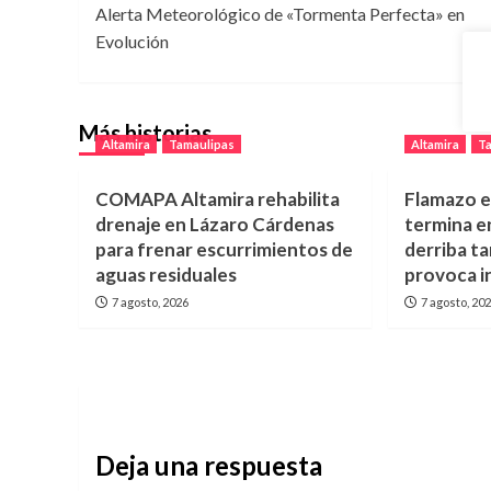
Alerta Meteorológico de «Tormenta Perfecta» en
de
Evolución
entradas
Más historias
Altamira
Tamaulipas
Altamira
T
COMAPA Altamira rehabilita
Flamazo e
drenaje en Lázaro Cárdenas
termina e
para frenar escurrimientos de
derriba t
aguas residuales
provoca i
7 agosto, 2026
7 agosto, 20
Deja una respuesta