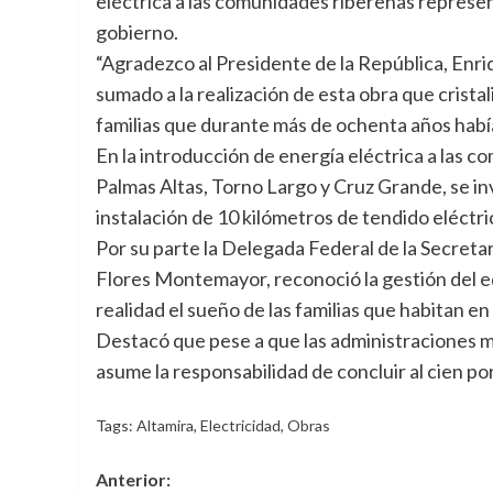
eléctrica a las comunidades ribereñas represent
gobierno.
“Agradezco al Presidente de la República, Enr
sumado a la realización de esta obra que crist
familias que durante más de ochenta años había
En la introducción de energía eléctrica a las
Palmas Altas, Torno Largo y Cruz Grande, se inv
instalación de 10 kilómetros de tendido eléctr
Por su parte la Delegada Federal de la Secretar
Flores Montemayor, reconoció la gestión del ed
realidad el sueño de las familias que habitan en 
Destacó que pese a que las administraciones mu
asume la responsabilidad de concluir al cien por
Tags:
Altamira
,
Electricidad
,
Obras
Navegación
Anterior: