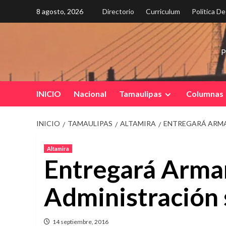
Saltar
8 agosto, 2026
Directorio
Curriculum
Política D
al
contenido
P
INICIO
Nacional
Tamaulipas
Columnas
INICIO
TAMAULIPAS
ALTAMIRA
ENTREGARÁ ARMA
Altamira
Entregará Arma
Administración
14 septiembre, 2016