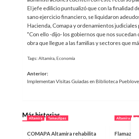
El jefe edilicio puntualizó que con la finalidad
sano ejercicio financiero, se liquidaron adeud
Hacienda, Comapa y ordenamientos judiciales p
“Con ello -dijo- los gobiernos que nos sucedan
obra que llegue a las familias y sectores que má
Tags:
Altamira
,
Economía
Navegación
Anterior:
Implementan Visitas Guiadas en Biblioteca Pueblove
de
entradas
Más historias
Altamira
Tamaulipas
Altamira
T
COMAPA Altamira rehabilita
Flamazo e