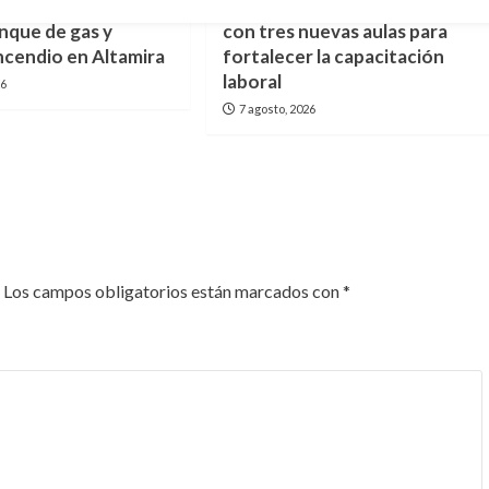
n tragedia, Perro
infraestructura del ITACE
anque de gas y
con tres nuevas aulas para
ncendio en Altamira
fortalecer la capacitación
laboral
26
7 agosto, 2026
Los campos obligatorios están marcados con
*