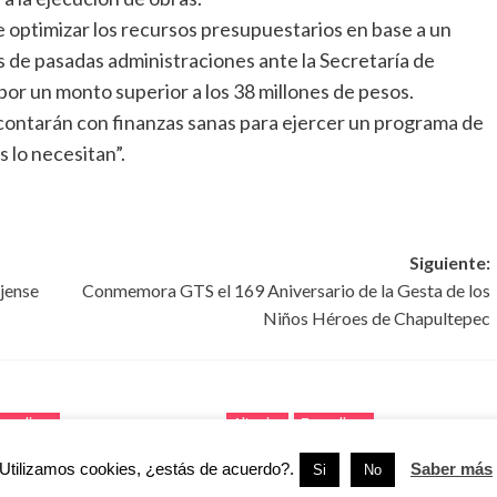
 de optimizar los recursos presupuestarios en base a un
os de pasadas administraciones ante la Secretaría de
or un monto superior a los 38 millones de pesos.
 contarán con finanzas sanas para ejercer un programa de
s lo necesitan”.
Siguiente:
jense
Conmemora GTS el 169 Aniversario de la Gesta de los
Niños Héroes de Chapultepec
amaulipas
Altamira
Tamaulipas
Utilizamos cookies, ¿estás de acuerdo?.
Saber más
Si
No
n vivienda casi
Altamira amplía