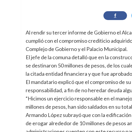
Al rendir su tercer informe de Gobierno el Al
cumplió con el compromiso crediticio adquiri
Complejo de Gobierno y el Palacio Municipal.
El jefe de la comuna detalló que en la constru
se destinaron 50 millones de pesos, de los cua
la citada entidad financiera y que fue aprobad
El mandatario explicó que el compromiso de su a
responsabilidad, a fin de no heredar deuda algu
“Hicimos un ejercicio responsable en el manejo
millones de pesos, han sido saldados en su total
Armando López subrayó que con la edificación d
de erogar alrededor de 10 millones de pesos anu
administraciones cuenten con este recurso par