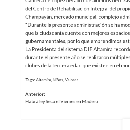
Cabrera de López detalló que alumnos del CA
del Centro de Rehabilitación Integral del prop
Champayán, mercado municipal, complejo adminis
“Durante la presente administración se ha mode
que la ciudadanía cuente con mejores espacios p
gubernamentales, por lo que emprendimos estos
La Presidenta del sistema DIF Altamira recordó
durante el presente año se realizaron múltiples
clubes de la tercera edad que existen en el mun
Tags:
Altamira
,
Niños
,
Valores
Navegación
Anterior:
Habrá ley Seca el Viernes en Madero
de
entradas