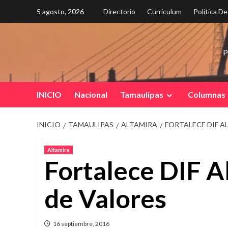
Saltar
5 agosto, 2026
Directorio
Curriculum
Política D
al
contenido
P
INICIO
Nacional
Tamaulipas
Columnas
INICIO
TAMAULIPAS
ALTAMIRA
FORTALECE DIF 
Altamira
Fortalece DIF 
de Valores
16 septiembre, 2016