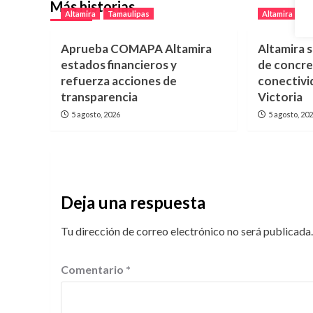
Más historias
Altamira
Tamaulipas
Altamira
T
Aprueba COMAPA Altamira
Altamira 
estados financieros y
de concre
refuerza acciones de
conectivi
transparencia
Victoria
5 agosto, 2026
5 agosto, 20
Deja una respuesta
Tu dirección de correo electrónico no será publicada.
Comentario
*