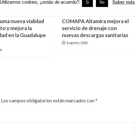
Utilizamos cookies, ¿estás de acuerdo?.
Saber más
Si
No
amaulipas
Altamira
Tamaulipas
suma nueva vialidad
COMAPA Altamira mejora el
to y mejora la
servicio de drenaje con
dad en la Guadalupe
nuevas descargas sanitarias
4 agosto, 2026
26
Los campos obligatorios están marcados con
*