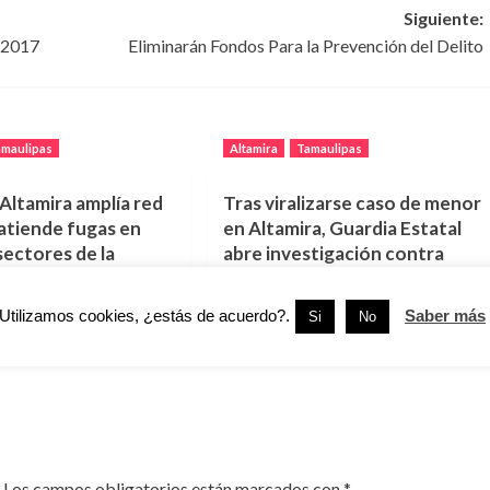
Siguiente:
 2017
Eliminarán Fondos Para la Prevención del Delito
amaulipas
Altamira
Tamaulipas
ltamira amplía red
Tras viralizarse caso de menor
 atiende fugas en
en Altamira, Guardia Estatal
sectores de la
abre investigación contra
policías.
26
6 agosto, 2026
Utilizamos cookies, ¿estás de acuerdo?.
Saber más
Si
No
Los campos obligatorios están marcados con
*