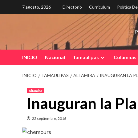
Saltar
7 agosto, 2026
Directorio
Curriculum
Política D
al
contenido
P
INICIO
Nacional
Tamaulipas
Columnas
INICIO
TAMAULIPAS
ALTAMIRA
INAUGURAN LA P
Altamira
Inauguran la Pl
22 septiembre, 2016