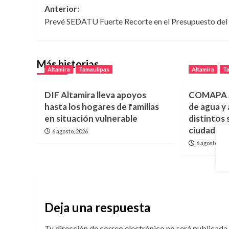
Navegación
Anterior:
Prevé SEDATU Fuerte Recorte en el Presupuesto del
de
entradas
Más historias
Altamira
Tamaulipas
Altamira
T
DIF Altamira lleva apoyos
COMAPA A
hasta los hogares de familias
de agua y
en situación vulnerable
distintos 
ciudad
6 agosto, 2026
6 agosto, 20
Deja una respuesta
Tu dirección de correo electrónico no será publicada.