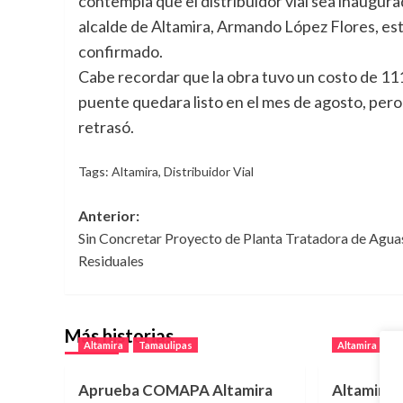
contempla que el distribuidor vial sea inaugur
alcalde de Altamira, Armando López Flores, e
confirmado.
Cabe recordar que la obra tuvo un costo de 111
puente quedara listo en el mes de agosto, pero
retrasó.
Tags:
Altamira
,
Distribuidor Vial
Navegación
Anterior:
Sin Concretar Proyecto de Planta Tratadora de Agua
de
Residuales
entradas
Más historias
Altamira
Tamaulipas
Altamira
T
Aprueba COMAPA Altamira
Altamira 