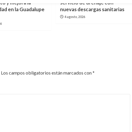
to y mejora la
servicio de drenaje con
dad en la Guadalupe
nuevas descargas sanitarias
4 agosto, 2026
26
Los campos obligatorios están marcados con
*