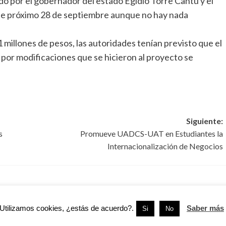
ado por el gobernador del estado Egidio Torre Cantú y el
ste próximo 28 de septiembre aunque no hay nada
 millones de pesos, las autoridades tenían previsto que el
 por modificaciones que se hicieron al proyecto se
Siguiente:
s
Promueve UADCS-UAT en Estudiantes la
Internacionalización de Negocios
amaulipas
Altamira
Tamaulipas
Utilizamos cookies, ¿estás de acuerdo?.
Saber más
Si
No
suma nueva vialidad
COMAPA Altamira mejora el