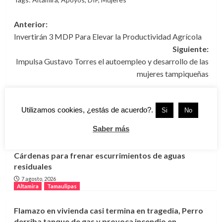
Navegación
Anterior:
Invertirán 3 MDP Para Elevar la Productividad Agrícola
de
Siguiente:
entradas
Impulsa Gustavo Torres el autoempleo y desarrollo de las
mujeres tampiqueñas
Utilizamos cookies, ¿estás de acuerdo?.
Si
No
Más historias
Altamira
Tamaulipas
Saber más
COMAPA Altamira rehabilita drenaje en Lázaro
Cárdenas para frenar escurrimientos de aguas
residuales
7 agosto, 2026
Altamira
Tamaulipas
Flamazo en vivienda casi termina en tragedia, Perro
derriba tanque de gas y provoca incendio en