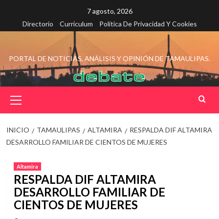
Saltar
7 agosto, 2026
al
Directorio
Curriculum
Política De Privacidad Y Cookies
contenido
PORTAL DE NOTICIAS, ANÁLISIS Y OPINIÓN DE TAMAULIPAS.
Menú
principal
INICIO
TAMAULIPAS
ALTAMIRA
RESPALDA DIF ALTAMIRA
DESARROLLO FAMILIAR DE CIENTOS DE MUJERES
Altamira
RESPALDA DIF ALTAMIRA
DESARROLLO FAMILIAR DE
CIENTOS DE MUJERES