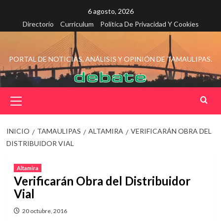
Saltar
6 agosto, 2026
al
Directorio
Curriculum
Política De Privacidad Y Cookies
contenido
PORTAL DE NOTICIAS, ANÁLISIS Y OPINIÓN DE TAMAULIPAS.
Menú
principal
INICIO
TAMAULIPAS
ALTAMIRA
VERIFICARÁN OBRA DEL
DISTRIBUIDOR VIAL
Altamira
Verificarán Obra del Distribuidor
Vial
20 octubre, 2016