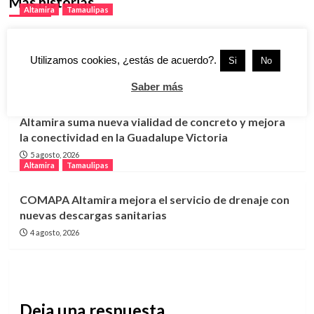
Más historias
Altamira
Tamaulipas
Aprueba COMAPA Altamira estados financieros y
refuerza acciones de transparencia
Utilizamos cookies, ¿estás de acuerdo?.
Si
No
5 agosto, 2026
Saber más
Altamira
Tamaulipas
Altamira suma nueva vialidad de concreto y mejora
la conectividad en la Guadalupe Victoria
5 agosto, 2026
Altamira
Tamaulipas
COMAPA Altamira mejora el servicio de drenaje con
nuevas descargas sanitarias
4 agosto, 2026
Deja una respuesta