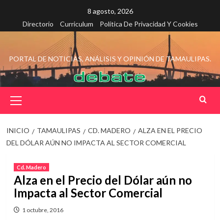
Saltar
8 agosto, 2026
al
Directorio
Curriculum
Política De Privacidad Y Cookies
contenido
PORTAL DE NOTICIAS, ANÁLISIS Y OPINIÓN DE TAMAULIPAS.
Menú
principal
INICIO
TAMAULIPAS
CD. MADERO
ALZA EN EL PRECIO
DEL DÓLAR AÚN NO IMPACTA AL SECTOR COMERCIAL
Cd. Madero
Alza en el Precio del Dólar aún no
Impacta al Sector Comercial
1 octubre, 2016