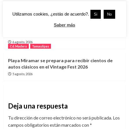
7 agosto, 2026
Cd. Madero
Tamaulipas
Utilizamos cookies, ¿estás de acuerdo?.
Si
No
Lanzan programa “GUAPA” para impulsar el
Saber más
bienestar y la autonomía de mujeres en Ciudad
Madero
6 agosto, 2026
Cd. Madero
Tamaulipas
Playa Miramar se prepara para recibir cientos de
autos clásicos en el Vintage Fest 2026
5 agosto, 2026
Deja una respuesta
Tu dirección de correo electrónico no será publicada.
Los
campos obligatorios están marcados con
*