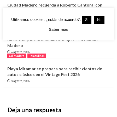
Ciudad Madero recuerda a Roberto Cantoral con
música y un homenaje a su legado
7 agosto, 2026
Utilizamos cookies, ¿estás de acuerdo?.
Si
No
Cd. Madero
Tamaulipas
Saber más
Lanzan programa “GUAPA” para impulsar el
bienestar y la autonomía de mujeres en Ciudad
Madero
6 agosto, 2026
Cd. Madero
Tamaulipas
Playa Miramar se prepara para recibir cientos de
autos clásicos en el Vintage Fest 2026
5 agosto, 2026
Deja una respuesta