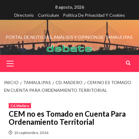
Saltar
8 agosto, 2026
al
Directorio
Curriculum
Política De Privacidad Y Cookies
contenido
PORTAL DE NOTICIAS, ANÁLISIS Y OPINIÓN DE TAMAULIPAS.
Menú
principal
INICIO
TAMAULIPAS
CD. MADERO
CEM NO ES TOMADO
EN CUENTA PARA ORDENAMIENTO TERRITORIAL
Cd. Madero
CEM no es Tomado en Cuenta Para
Ordenamiento Territorial
10 septiembre, 2016