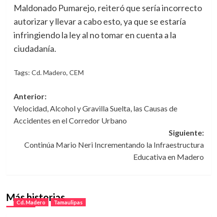
Maldonado Pumarejo, reiteró que sería incorrecto
autorizar y llevar a cabo esto, ya que se estaría
infringiendo la ley al no tomar en cuenta a la
ciudadanía.
Tags:
Cd. Madero
,
CEM
Navegación
Anterior:
Velocidad, Alcohol y Gravilla Suelta, las Causas de
de
Accidentes en el Corredor Urbano
entradas
Siguiente:
Continúa Mario Neri Incrementando la Infraestructura
Educativa en Madero
Más historias
Cd. Madero
Tamaulipas