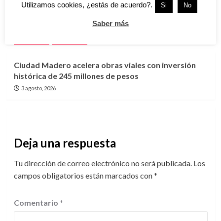
Utilizamos cookies, ¿estás de acuerdo?.
Si
No
Renuevan 24 edificios en Arboledas y benefician a
más de 2 mil habitantes de Ciudad Madero
Saber más
4 agosto, 2026
Cd. Madero
Tamaulipas
Ciudad Madero acelera obras viales con inversión
histórica de 245 millones de pesos
3 agosto, 2026
Deja una respuesta
Tu dirección de correo electrónico no será publicada.
Los
campos obligatorios están marcados con
*
Comentario
*