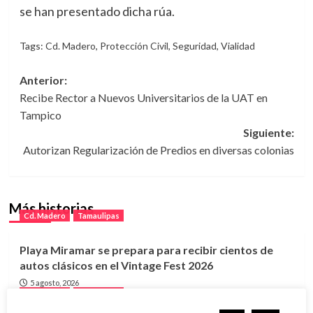
se han presentado dicha rúa.
Tags:
Cd. Madero
,
Protección Civil
,
Seguridad
,
Vialidad
Navegación
Anterior:
Recibe Rector a Nuevos Universitarios de la UAT en
de
Tampico
entradas
Siguiente:
Autorizan Regularización de Predios en diversas colonias
Más historias
Cd. Madero
Tamaulipas
Playa Miramar se prepara para recibir cientos de
autos clásicos en el Vintage Fest 2026
5 agosto, 2026
Cd. Madero
Tamaulipas