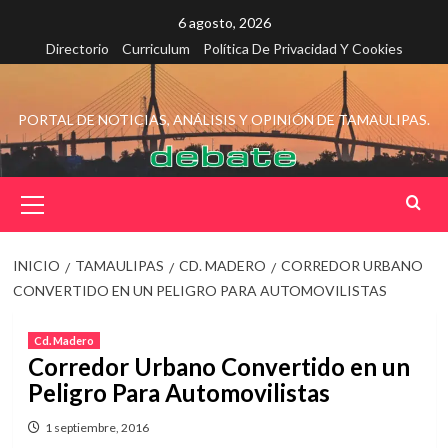
Saltar
6 agosto, 2026
al
Directorio
Curriculum
Política De Privacidad Y Cookies
contenido
PORTAL DE NOTICIAS, ANÁLISIS Y OPINIÓN DE TAMAULIPAS.
Menú
principal
INICIO
TAMAULIPAS
CD. MADERO
CORREDOR URBANO
CONVERTIDO EN UN PELIGRO PARA AUTOMOVILISTAS
Cd. Madero
Corredor Urbano Convertido en un
Peligro Para Automovilistas
1 septiembre, 2016