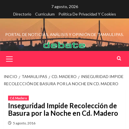
Saltar
7 agosto, 2026
al
Directorio
Curriculum
Política De Privacidad Y Cookies
contenido
PORTAL DE NOTICIAS, ANÁLISIS Y OPINIÓN DE TAMAULIPAS.
Menú
principal
INICIO
TAMAULIPAS
CD. MADERO
INSEGURIDAD IMPIDE
RECOLECCIÓN DE BASURA POR LA NOCHE EN CD. MADERO
Cd. Madero
Inseguridad Impide Recolección de
Basura por la Noche en Cd. Madero
5 agosto, 2016