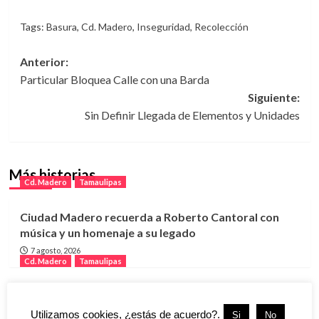
Tags:
Basura
,
Cd. Madero
,
Inseguridad
,
Recolección
Navegación
Anterior:
Particular Bloquea Calle con una Barda
de
Siguiente:
entradas
Sin Definir Llegada de Elementos y Unidades
Más historias
Cd. Madero
Tamaulipas
Ciudad Madero recuerda a Roberto Cantoral con
música y un homenaje a su legado
7 agosto, 2026
Cd. Madero
Tamaulipas
Lanzan programa “GUAPA” para impulsar el
bienestar y la autonomía de mujeres en Ciudad
Utilizamos cookies, ¿estás de acuerdo?.
Si
No