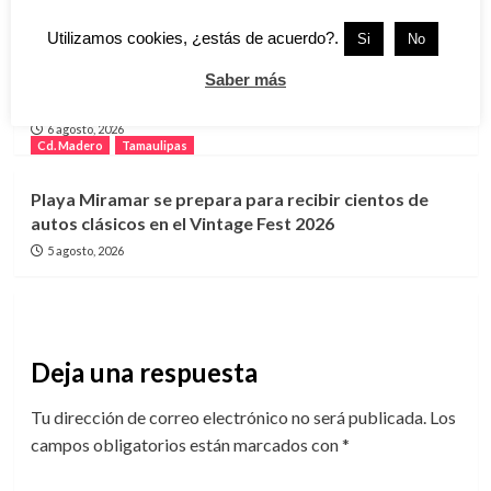
Utilizamos cookies, ¿estás de acuerdo?.
Si
No
Lanzan programa “GUAPA” para impulsar el
bienestar y la autonomía de mujeres en Ciudad
Saber más
Madero
6 agosto, 2026
Cd. Madero
Tamaulipas
Playa Miramar se prepara para recibir cientos de
autos clásicos en el Vintage Fest 2026
5 agosto, 2026
Deja una respuesta
Tu dirección de correo electrónico no será publicada.
Los
campos obligatorios están marcados con
*