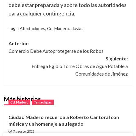
debe estar preparada y sobre todo las autoridades
para cualquier contingencia.
Tags:
Afectaciones
,
Cd. Madero
,
Lluvias
Navegación
Anterior:
Comercio Debe Autoprotegerse de los Robos
de
Siguiente:
entradas
Entrega Egidio Torre Obras de Agua Potable a
Comunidades de Jiménez
Más historias
Cd. Madero
Tamaulipas
Ciudad Madero recuerda a Roberto Cantoral con
música y un homenaje a su legado
7 agosto, 2026
Cd. Madero
Tamaulipas