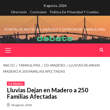
Saltar
8 agosto, 2026
al
Directorio
Curriculum
Política De Privacidad Y Cookies
contenido
PORTAL DE NOTICIAS, ANÁLISIS Y OPINIÓN DE TAMAULIPAS.
Menú
principal
INICIO
TAMAULIPAS
CD. MADERO
LLUVIAS DEJAN EN
MADERO A 250 FAMILIAS AFECTADAS
Cd. Madero
Lluvias Dejan en Madero a 250
Familias Afectadas
18 agosto, 2016