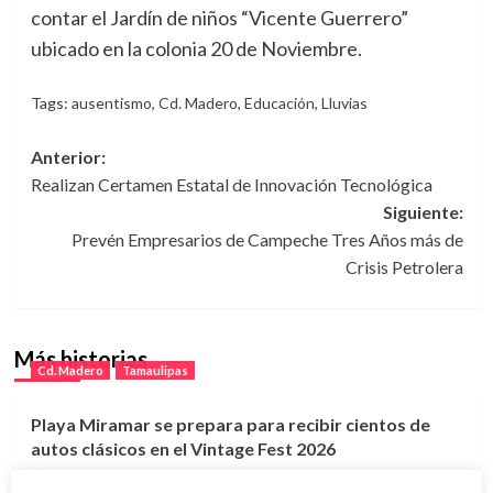
contar el Jardín de niños “Vicente Guerrero”
ubicado en la colonia 20 de Noviembre.
Tags:
ausentismo
,
Cd. Madero
,
Educación
,
Lluvias
Navegación
Anterior:
Realizan Certamen Estatal de Innovación Tecnológica
de
Siguiente:
entradas
Prevén Empresarios de Campeche Tres Años más de
Crisis Petrolera
Más historias
Cd. Madero
Tamaulipas
Playa Miramar se prepara para recibir cientos de
autos clásicos en el Vintage Fest 2026
5 agosto, 2026
Cd. Madero
Tamaulipas