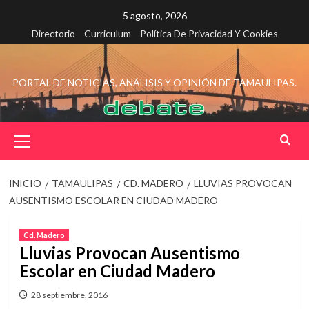
Saltar
5 agosto, 2026
al
Directorio
Curriculum
Política De Privacidad Y Cookies
contenido
PORTAL DE NOTICIAS, ANÁLISIS Y OPINIÓN DE TAMAULIPAS.
Menú
principal
INICIO
TAMAULIPAS
CD. MADERO
LLUVIAS PROVOCAN
AUSENTISMO ESCOLAR EN CIUDAD MADERO
Cd. Madero
Lluvias Provocan Ausentismo
Escolar en Ciudad Madero
28 septiembre, 2016