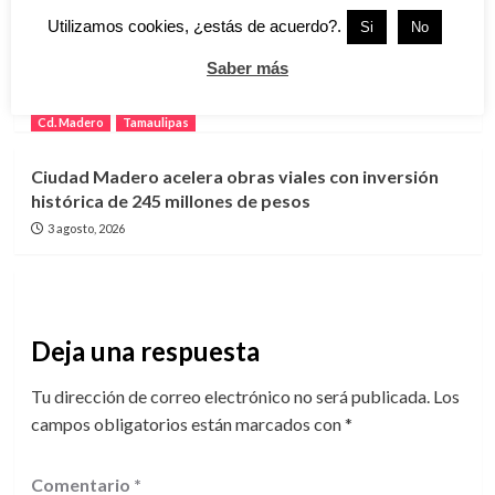
Utilizamos cookies, ¿estás de acuerdo?.
Si
No
Renuevan 24 edificios en Arboledas y benefician a
Saber más
más de 2 mil habitantes de Ciudad Madero
4 agosto, 2026
Cd. Madero
Tamaulipas
Ciudad Madero acelera obras viales con inversión
histórica de 245 millones de pesos
3 agosto, 2026
Deja una respuesta
Tu dirección de correo electrónico no será publicada.
Los
campos obligatorios están marcados con
*
Comentario
*