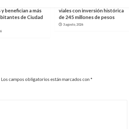
24 edificios en
Ciudad Madero acelera obras
 y benefician a más
viales con inversión histórica
habitantes de Ciudad
de 245 millones de pesos
3 agosto, 2026
26
Los campos obligatorios están marcados con
*