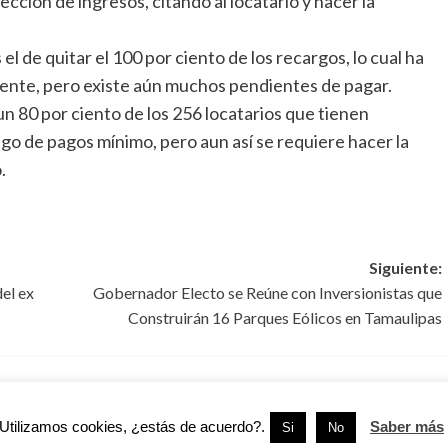
ección de ingresos, citando al locatario y hacer la
l de quitar el 100 por ciento de los recargos, lo cual ha
ente, pero existe aún muchos pendientes de pagar.
80 por ciento de los 256 locatarios que tienen
ago de pagos mínimo, pero aun así se requiere hacer la
.
Siguiente:
el ex
Gobernador Electo se Reúne con Inversionistas que
Construirán 16 Parques Eólicos en Tamaulipas
Tamaulipas
Cd. Madero
Tamaulipas
Utilizamos cookies, ¿estás de acuerdo?.
Saber más
Si
No