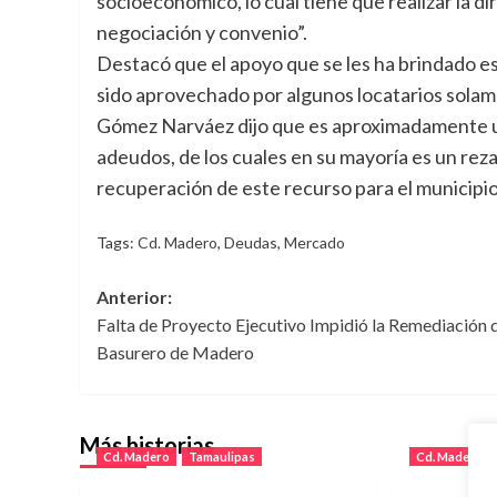
socioeconómico, lo cual tiene que realizar la dir
negociación y convenio”.
Destacó que el apoyo que se les ha brindado es e
sido aprovechado por algunos locatarios solam
Gómez Narváez dijo que es aproximadamente un 
adeudos, de los cuales en su mayoría es un rez
recuperación de este recurso para el municipio
Tags:
Cd. Madero
,
Deudas
,
Mercado
Navegación
Anterior:
Falta de Proyecto Ejecutivo Impidió la Remediación d
de
Basurero de Madero
entradas
Más historias
Cd. Madero
Tamaulipas
Cd. Madero