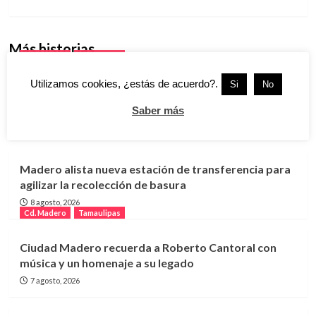
Más historias
Cd. Madero
Tamaulipas
Utilizamos cookies, ¿estás de acuerdo?.
Si
No
Gobierno de Madero lleva apoyos y servicios
directamente a las colonias
Saber más
9 agosto, 2026
Cd. Madero
Tamaulipas
Madero alista nueva estación de transferencia para
agilizar la recolección de basura
8 agosto, 2026
Cd. Madero
Tamaulipas
Ciudad Madero recuerda a Roberto Cantoral con
música y un homenaje a su legado
7 agosto, 2026