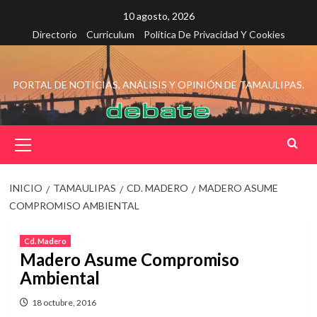
Saltar
10 agosto, 2026
al
Directorio
Curriculum
Política De Privacidad Y Cookies
contenido
PORTAL DE NOTICIAS, ANÁLISIS Y OPINIÓN DE TAMAULIPAS.
Menú
principal
INICIO
TAMAULIPAS
CD. MADERO
MADERO ASUME
COMPROMISO AMBIENTAL
Cd. Madero
Madero Asume Compromiso
Ambiental
18 octubre, 2016