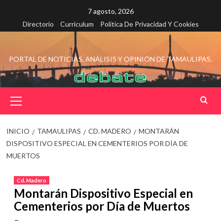
Saltar
7 agosto, 2026
al
Directorio
Curriculum
Política De Privacidad Y Cookies
contenido
PORTAL DE NOTICIAS, ANÁLISIS Y OPINIÓN DE TAMAULIPAS.
Menú
principal
INICIO
TAMAULIPAS
CD. MADERO
MONTARÁN
DISPOSITIVO ESPECIAL EN CEMENTERIOS POR DÍA DE
MUERTOS
Cd. Madero
Montarán Dispositivo Especial en
Cementerios por Día de Muertos