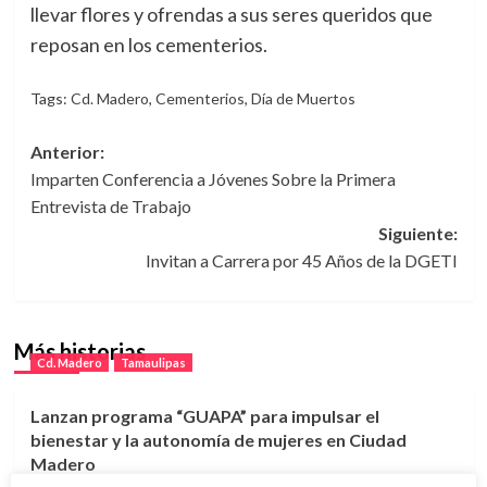
llevar flores y ofrendas a sus seres queridos que
reposan en los cementerios.
Tags:
Cd. Madero
,
Cementerios
,
Día de Muertos
Navegación
Anterior:
Imparten Conferencia a Jóvenes Sobre la Primera
de
Entrevista de Trabajo
entradas
Siguiente:
Invitan a Carrera por 45 Años de la DGETI
Más historias
Cd. Madero
Tamaulipas
Lanzan programa “GUAPA” para impulsar el
bienestar y la autonomía de mujeres en Ciudad
Madero