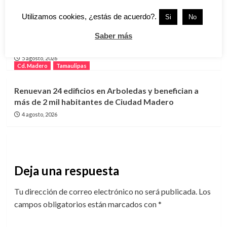
6 agosto, 2026
Cd. Madero
Tamaulipas
Utilizamos cookies, ¿estás de acuerdo?.
Si
No
Playa Miramar se prepara para recibir cientos de
Saber más
autos clásicos en el Vintage Fest 2026
5 agosto, 2026
Cd. Madero
Tamaulipas
Renuevan 24 edificios en Arboledas y benefician a
más de 2 mil habitantes de Ciudad Madero
4 agosto, 2026
Deja una respuesta
Tu dirección de correo electrónico no será publicada.
Los
campos obligatorios están marcados con
*