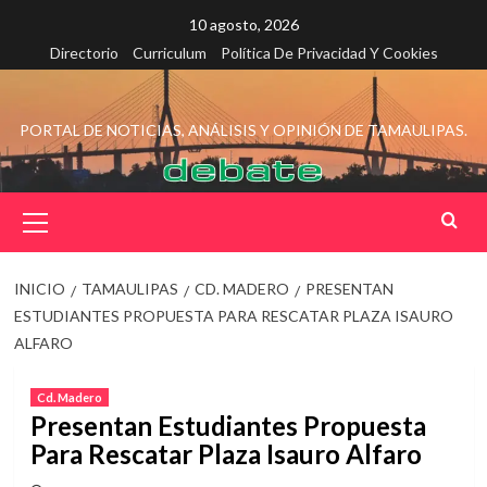
Saltar
10 agosto, 2026
al
Directorio
Curriculum
Política De Privacidad Y Cookies
contenido
PORTAL DE NOTICIAS, ANÁLISIS Y OPINIÓN DE TAMAULIPAS.
Menú
principal
INICIO
TAMAULIPAS
CD. MADERO
PRESENTAN
ESTUDIANTES PROPUESTA PARA RESCATAR PLAZA ISAURO
ALFARO
Cd. Madero
Presentan Estudiantes Propuesta
Para Rescatar Plaza Isauro Alfaro