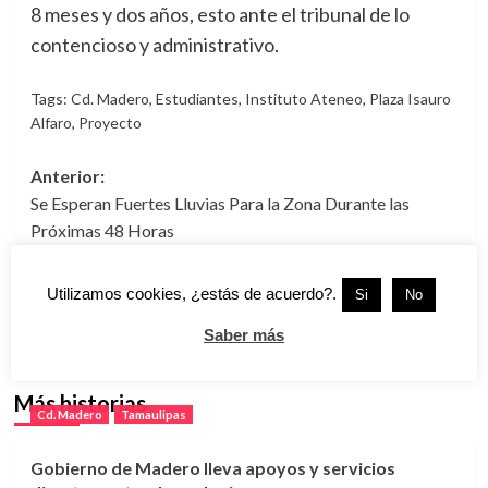
8 meses y dos años, esto ante el tribunal de lo
contencioso y administrativo.
Tags:
Cd. Madero
,
Estudiantes
,
Instituto Ateneo
,
Plaza Isauro
Alfaro
,
Proyecto
Navegación
Anterior:
Se Esperan Fuertes Lluvias Para la Zona Durante las
de
Próximas 48 Horas
entradas
Siguiente:
“Positivo Para Tamaulipas Sexto Informe de Torre
Utilizamos cookies, ¿estás de acuerdo?.
Si
No
Cantú”: PRI
Saber más
Más historias
Cd. Madero
Tamaulipas
Gobierno de Madero lleva apoyos y servicios