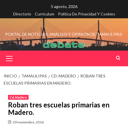
Saltar
5 agosto, 2026
al
Directorio
Curriculum
Política De Privacidad Y Cookies
contenido
PORTAL DE NOTICIAS, ANÁLISIS Y OPINIÓN DE TAMAULIPAS.
Menú
principal
INICIO
TAMAULIPAS
CD. MADERO
ROBAN TRES
ESCUELAS PRIMARIAS EN MADERO.
Cd. Madero
Roban tres escuelas primarias en
Madero.
29 noviembre, 2016