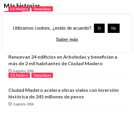
Más historias
Cd. Madero
Tamaulipas
Playa Miramar se prepara para recibir cientos de
Utilizamos cookies, ¿estás de acuerdo?.
Si
No
autos clásicos en el Vintage Fest 2026
5 agosto, 2026
Saber más
Cd. Madero
Tamaulipas
Renuevan 24 edificios en Arboledas y benefician a
más de 2 mil habitantes de Ciudad Madero
4 agosto, 2026
Cd. Madero
Tamaulipas
Ciudad Madero acelera obras viales con inversión
histórica de 245 millones de pesos
3 agosto, 2026