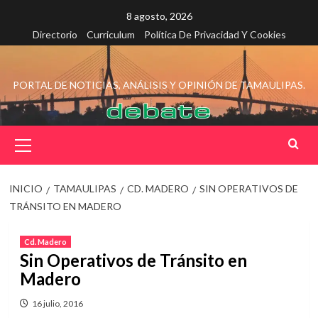
Saltar
8 agosto, 2026
al
Directorio
Curriculum
Política De Privacidad Y Cookies
contenido
PORTAL DE NOTICIAS, ANÁLISIS Y OPINIÓN DE TAMAULIPAS.
Menú
principal
INICIO
TAMAULIPAS
CD. MADERO
SIN OPERATIVOS DE
TRÁNSITO EN MADERO
Cd. Madero
Sin Operativos de Tránsito en
Madero
16 julio, 2016