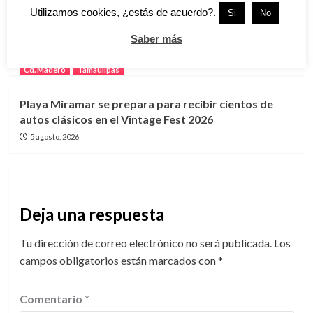
Lanzan programa “GUAPA” para impulsar el
Utilizamos cookies, ¿estás de acuerdo?.
Si
No
bienestar y la autonomía de mujeres en Ciudad
Saber más
Madero
6 agosto, 2026
Cd. Madero
Tamaulipas
Playa Miramar se prepara para recibir cientos de
autos clásicos en el Vintage Fest 2026
5 agosto, 2026
Deja una respuesta
Tu dirección de correo electrónico no será publicada.
Los
campos obligatorios están marcados con
*
Comentario
*