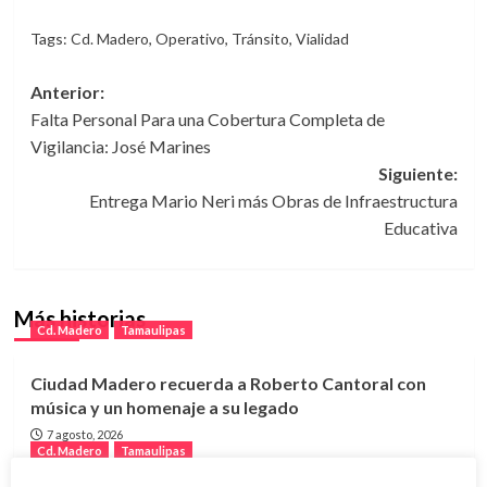
Tags:
Cd. Madero
,
Operativo
,
Tránsito
,
Vialidad
Navegación
Anterior:
Falta Personal Para una Cobertura Completa de
de
Vigilancia: José Marines
entradas
Siguiente:
Entrega Mario Neri más Obras de Infraestructura
Educativa
Más historias
Cd. Madero
Tamaulipas
Ciudad Madero recuerda a Roberto Cantoral con
música y un homenaje a su legado
7 agosto, 2026
Cd. Madero
Tamaulipas