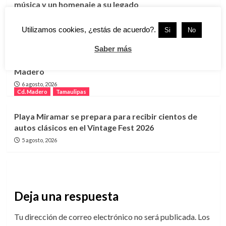
música y un homenaje a su legado
7 agosto, 2026
Cd. Madero
Tamaulipas
Utilizamos cookies, ¿estás de acuerdo?.
Si
No
Saber más
Lanzan programa “GUAPA” para impulsar el
bienestar y la autonomía de mujeres en Ciudad
Madero
6 agosto, 2026
Cd. Madero
Tamaulipas
Playa Miramar se prepara para recibir cientos de
autos clásicos en el Vintage Fest 2026
5 agosto, 2026
Deja una respuesta
Tu dirección de correo electrónico no será publicada.
Los