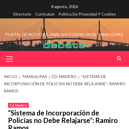
Saltar
8 agosto, 2026
al
Directorio
Curriculum
Política De Privacidad Y Cookies
contenido
PORTAL DE NOTICIAS, ANÁLISIS Y OPINIÓN DE TAMAULIPAS.
Menú
principal
INICIO
TAMAULIPAS
CD. MADERO
“SISTEMA DE
INCORPORACIÓN DE POLICÍAS NO DEBE RELAJARSE”: RAMIRO
RAMOS
Cd. Madero
“Sistema de Incorporación de
Policías no Debe Relajarse”: Ramiro
Ramos