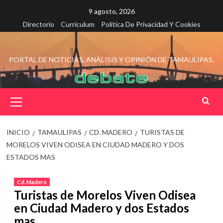
Saltar
9 agosto, 2026
al
Directorio
Curriculum
Política De Privacidad Y Cookies
contenido
PORTAL DE NOTICIAS, ANÁLISIS Y OPINIÓN DE TAMAULIPAS.
Menú
principal
INICIO
TAMAULIPAS
CD. MADERO
TURISTAS DE
MORELOS VIVEN ODISEA EN CIUDAD MADERO Y DOS
ESTADOS MAS
Cd. Madero
Turistas de Morelos Viven Odisea
en Ciudad Madero y dos Estados
mas