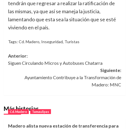
tendrán que regresar a realizar la ratificación de
las mismas, ya que así se maneja la justicia,
lamentando que esta sea la situación que se esté
viviendo en el país.
Tags:
Cd. Madero
,
Inseguridad
,
Turistas
Navegación
Anterior:
Siguen Circulando Micros y Autobuses Chatarra
de
Siguiente:
entradas
Ayuntamiento Contribuye a la Transformación de
Madero: MNC
Más historias
Cd. Madero
Tamaulipas
Madero alista nueva estación de transferencia para