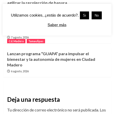
agilizar la recolección de basura
8 agosto, 2026
Cd. Madero
Tamaulipas
Utilizamos cookies, ¿estás de acuerdo?.
Si
No
Saber más
Ciudad Madero recuerda a Roberto Cantoral con
música y un homenaje a su legado
7 agosto, 2026
Cd. Madero
Tamaulipas
Lanzan programa “GUAPA” para impulsar el
bienestar y la autonomía de mujeres en Ciudad
Madero
6 agosto, 2026
Deja una respuesta
Tu dirección de correo electrónico no será publicada.
Los