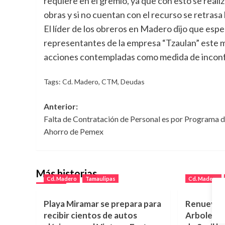
requiere en el gremio, ya que con esto se reali
obras y si no cuentan con el recurso se retrasa
El líder de los obreros en Madero dijo que espe
representantes de la empresa “Tzaulan” este mi
acciones contempladas como medida de inconf
Tags:
Cd. Madero
,
CTM
,
Deudas
Navegación
Anterior:
Falta de Contratación de Personal es por Programa 
de
Ahorro de Pemex
entradas
Más historias
Cd. Madero
Tamaulipas
Cd. Madero
Playa Miramar se prepara para
Renuevan 
recibir cientos de autos
Arboledas