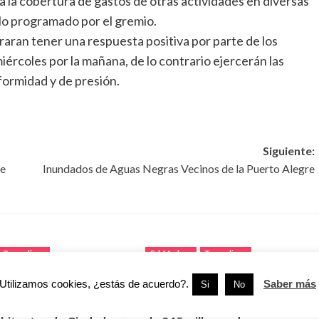
za la cobertura de gastos de otras actividades en diversas
 lo programado por el gremio.
raran tener una respuesta positiva por parte de los
ércoles por la mañana, de lo contrario ejercerán las
ormidad y de presión.
Siguiente:
de
Inundados de Aguas Negras Vecinos de la Puerto Alegre
Tamaulipas
Cd. Madero
Tamaulipas
Utilizamos cookies, ¿estás de acuerdo?.
Saber más
Si
No
24 edificios en
Ciudad Madero acelera obras
 y benefician a más
viales con inversión histórica