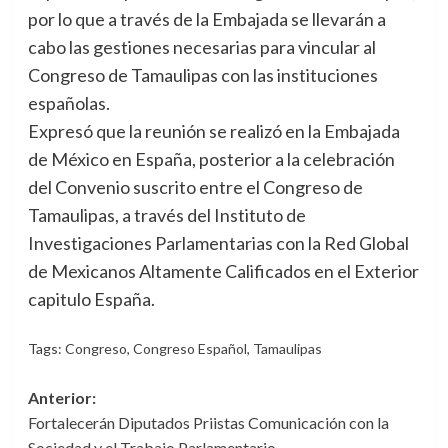
por lo que a través de la Embajada se llevarán a
cabo las gestiones necesarias para vincular al
Congreso de Tamaulipas con las instituciones
españolas.
Expresó que la reunión se realizó en la Embajada
de México en España, posterior a la celebración
del Convenio suscrito entre el Congreso de
Tamaulipas, a través del Instituto de
Investigaciones Parlamentarias con la Red Global
de Mexicanos Altamente Calificados en el Exterior
capitulo España.
Tags:
Congreso
,
Congreso Español
,
Tamaulipas
Navegación
Anterior:
Fortalecerán Diputados Priistas Comunicación con la
de
Sociedad y el Trabajo Parlamentario