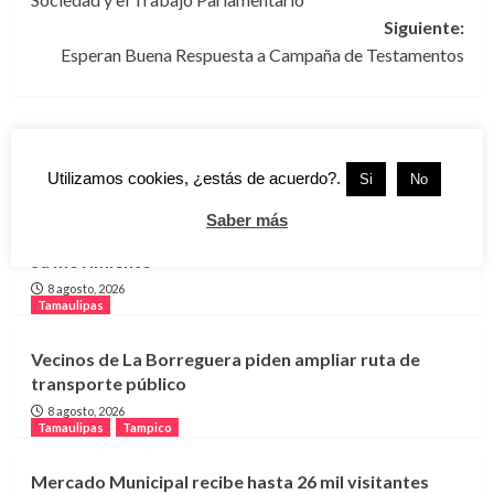
entradas
Siguiente:
Esperan Buena Respuesta a Campaña de Testamentos
Más historias
Tamaulipas
Victoria
Utilizamos cookies, ¿estás de acuerdo?.
Si
No
Miles marchan en carretera Victoria-Monterrey para
Saber más
exigir libertad de Octavio Leal Moncada; respaldan
su movimiento
8 agosto, 2026
Tamaulipas
Vecinos de La Borreguera piden ampliar ruta de
transporte público
8 agosto, 2026
Tamaulipas
Tampico
Mercado Municipal recibe hasta 26 mil visitantes