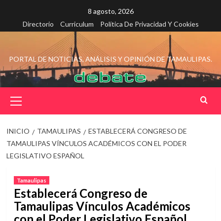
Saltar
8 agosto, 2026
al
Directorio
Curriculum
Política De Privacidad Y Cookies
contenido
PORTAL DE NOTICIAS, ANÁLISIS Y OPINIÓN DE TAMAULIPAS.
Menú
principal
INICIO
TAMAULIPAS
ESTABLECERÁ CONGRESO DE
TAMAULIPAS VÍNCULOS ACADÉMICOS CON EL PODER
LEGISLATIVO ESPAÑOL
Tamaulipas
Establecerá Congreso de
Tamaulipas Vínculos Académicos
con el Poder Legislativo Español