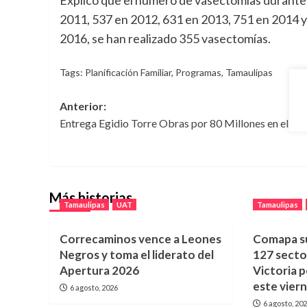
2011, 537 en 2012, 631 en 2013, 751 en 2014 y 
2016, se han realizado 355 vasectomías.
Tags:
Planificación Familiar
,
Programas
,
Tamaulipas
Navegación
Anterior:
Entrega Egidio Torre Obras por 80 Millones en el Alt
de
entradas
Más historias
Tamaulipas
UAT
Tamaulipas
Correcaminos vence a Leones
Comapa s
Negros y toma el liderato del
127 secto
Apertura 2026
Victoria 
este vier
6 agosto, 2026
6 agosto, 20