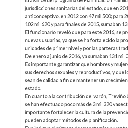
jurisdicciones sanitarias del estado, que en 2
anticonceptivo, en 2012 con 47 mil 500; para 
102 mil 620 y para finales de 2015, sumaban 132
El funcionario reveló que para este 2016, se p
nuevas usuarias, ya que se ha fortalecido la pro
unidades de primer nivel y por las parteras tra
De enero a junio de 2016, ya sumaban 131 mil 0
Es importante garantizar que hombres y mujere
sus derechos sexuales y reproductivos, y que l
sean de calidad a fin de mantener un crecimient
estado.
En cuanto a la contribución del varón, Treviño
se han efectuado poco más de 3 mil 320 vasect
importante fortalecer la cultura de la prevenci
pueden adoptar métodos de planificación.
Explicó que el número de vasectomías durante l