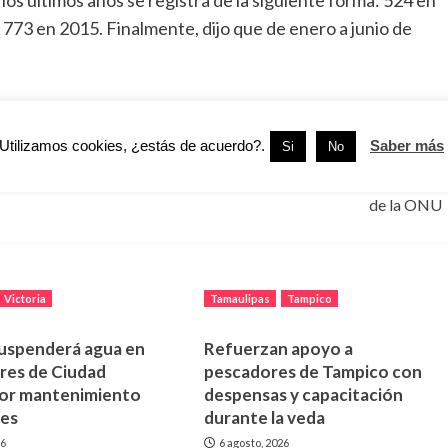
773 en 2015. Finalmente, dijo que de enero a junio de
Utilizamos cookies, ¿estás de acuerdo?.
Saber más
Si
No
Siguiente:
iplano
Enrique Peña Nieto Será Orador en la Asamblea General
de la ONU
Victoria
Tamaulipas
Tampico
uspenderá agua en
Refuerzan apoyo a
res de Ciudad
pescadores de Tampico con
por mantenimiento
despensas y capacitación
nes
durante la veda
26
6 agosto, 2026