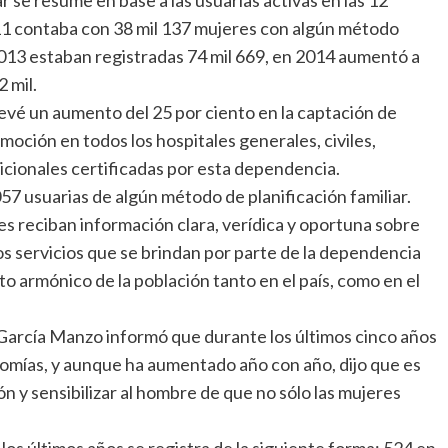
011 contaba con 38 mil 137 mujeres con algún método
2013 estaban registradas 74 mil 669, en 2014 aumentó a
 mil.
revé un aumento del 25 por ciento en la captación de
moción en todos los hospitales generales, civiles,
dicionales certificadas por esta dependencia.
57 usuarias de algún método de planificación familiar.
s reciban información clara, verídica y oportuna sobre
os servicios que se brindan por parte de la dependencia
o armónico de la población tanto en el país, como en el
 García Manzo informó que durante los últimos cinco años
omías, y aunque ha aumentado año con año, dijo que es
ón y sensibilizar al hombre de que no sólo las mujeres
os últimos años se registra de la siguiente forma: 524 en