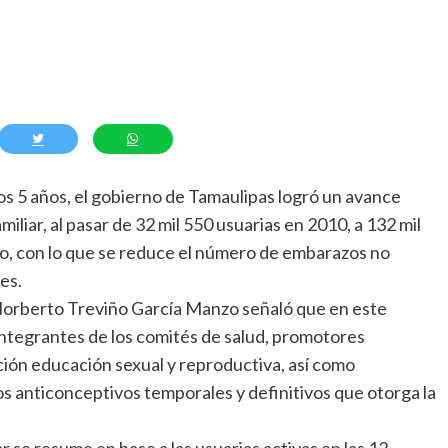
s 5 años, el gobierno de Tamaulipas logró un avance
miliar, al pasar de 32 mil 550 usuarias en 2010, a 132 mil
to, con lo que se reduce el número de embarazos no
es.
d, Norberto Treviño García Manzo señaló que en este
integrantes de los comités de salud, promotores
lación educación sexual y reproductiva, así como
s anticonceptivos temporales y definitivos que otorga la
r se resume en base a las usuarias activas en las 12