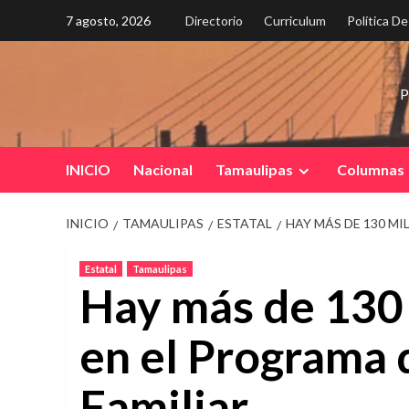
Saltar
7 agosto, 2026
Directorio
Curriculum
Política D
al
contenido
P
INICIO
Nacional
Tamaulipas
Columnas
INICIO
TAMAULIPAS
ESTATAL
HAY MÁS DE 130 M
Estatal
Tamaulipas
Hay más de 130
en el Programa 
Familiar