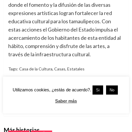
donde el fomento y la difusión de las diversas
expresiones artísticas logran fortalecer la red
educativa cultural para los tamaulipecos. Con
estas acciones el Gobierno del Estado impulsa el
acercamiento de los habitantes de esta entidad al
hábito, comprensión y disfrute de las artes, a
través de la infraestructura cultural.
Tags:
Casa de la Cultura
,
Casas
,
Estatales
Navegación
Anterior:
Utilizamos cookies, ¿estás de acuerdo?.
Si
No
Asignan 5 patrullas Para la Vigilancia en Madero
de
Siguiente:
entradas
Saber más
Arranca la SET el Campamento de Verano Saludable 2016
Más historias