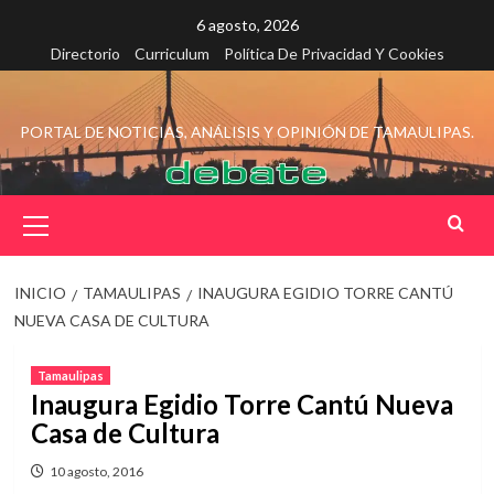
Saltar
6 agosto, 2026
al
Directorio
Curriculum
Política De Privacidad Y Cookies
contenido
PORTAL DE NOTICIAS, ANÁLISIS Y OPINIÓN DE TAMAULIPAS.
Menú
principal
INICIO
TAMAULIPAS
INAUGURA EGIDIO TORRE CANTÚ
NUEVA CASA DE CULTURA
Tamaulipas
Inaugura Egidio Torre Cantú Nueva
Casa de Cultura
10 agosto, 2016