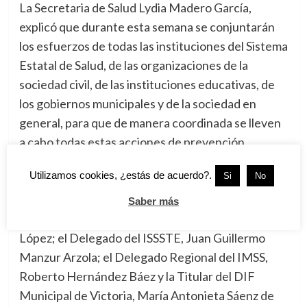
La Secretaria de Salud Lydia Madero García,
explicó que durante esta semana se conjuntarán
los esfuerzos de todas las instituciones del Sistema
Estatal de Salud, de las organizaciones de la
sociedad civil, de las instituciones educativas, de
los gobiernos municipales y de la sociedad en
general, para que de manera coordinada se lleven
a cabo todas estas acciones de prevención.
Estuvieron presentes el Presidente Municipal de
Utilizamos cookies, ¿estás de acuerdo?.
Si
No
Victoria, Oscar Almaraz Smer; el Secretario de
Educación, Héctor Escobar Salazar; la Directora
Saber más
General del Sistema DIF Tamaulipas, Omeheira
López; el Delegado del ISSSTE, Juan Guillermo
Manzur Arzola; el Delegado Regional del IMSS,
Roberto Hernández Báez y la Titular del DIF
Municipal de Victoria, María Antonieta Sáenz de