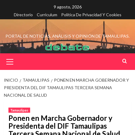
Saltar
9 agosto, 2026
al
Directorio
Curriculum
Política De Privacidad Y Cookies
contenido
PORTAL DE NOTICIAS, ANÁLISIS Y OPINIÓN DE TAMAULIPAS.
Menú
principal
INICIO
TAMAULIPAS
PONEN EN MARCHA GOBERNADOR Y
PRESIDENTA DEL DIF TAMAULIPAS TERCERA SEMANA
NACIONAL DE SALUD
Tamaulipas
Ponen en Marcha Gobernador y
Presidenta del DIF Tamaulipas
Tercera Semana Nacional de Salud