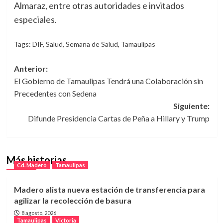
Almaraz, entre otras autoridades e invitados
especiales.
Tags:
DIF
,
Salud
,
Semana de Salud
,
Tamaulipas
Navegación
Anterior:
El Gobierno de Tamaulipas Tendrá una Colaboración sin
de
Precedentes con Sedena
entradas
Siguiente:
Difunde Presidencia Cartas de Peña a Hillary y Trump
Más historias
Cd. Madero
Tamaulipas
Madero alista nueva estación de transferencia para
agilizar la recolección de basura
8 agosto, 2026
Tamaulipas
Victoria