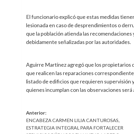
El funcionario explicó que estas medidas tiene
lesionada en caso de desprendimientos o derrumb
que la población atienda las recomendaciones y
debidamente señalizadas por las autoridades.
Aguirre Martínez agregó que los propietarios d
que realicen las reparaciones correspondiente
listado de edificios que requieren supervisión 
quienes incumplan con las observaciones será a
Navegación
Anterior:
ENCABEZA CARMEN LILIA CANTUROSAS,
de
ESTRATEGIA INTEGRAL PARA FORTALECER
entradas