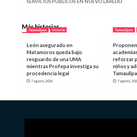
SERVICIOS PÚBLICOS EN NUEVO LAREDO
Más historias
Tamaulipas
Victoria
Tamaulipas
León asegurado en
Proponen 
Matamoros queda bajo
academias
resguardo de una UMA
reforzar 
mientras Profepa investiga su
niños y a
procedencia legal
Tamaulipa
7 agosto, 2026
7 agosto, 20