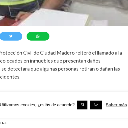
otección Civil de Ciudad Madero reiteró el llamado a la
 colocados en inmuebles que presentan daños
e se detectara que algunas personas retiran o dañan las
ccidentes.
e Martínez, informó que uno de los casos más recurrentes
Utilizamos cookies, ¿estás de acuerdo?.
Saber más
Si
No
varo Obregón y 13 de Enero, donde personal de la
 ocasiones las barreras de protección debido a que son
ona.