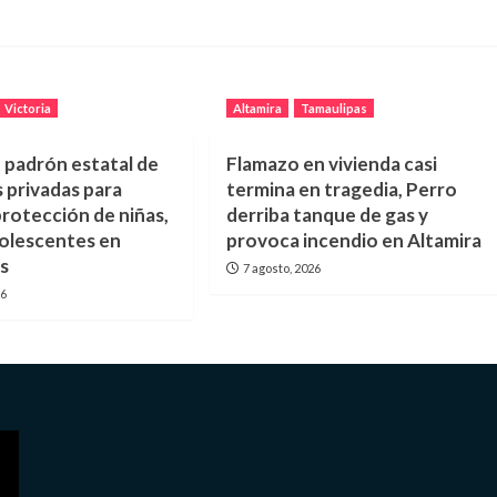
Victoria
Altamira
Tamaulipas
padrón estatal de
Flamazo en vivienda casi
 privadas para
termina en tragedia, Perro
protección de niñas,
derriba tanque de gas y
dolescentes en
provoca incendio en Altamira
s
7 agosto, 2026
26