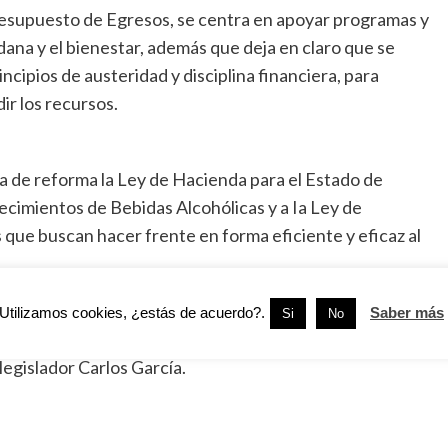
Presupuesto de Egresos, se centra en apoyar programas y
ana y el bienestar, además que deja en claro que se
ncipios de austeridad y disciplina financiera, para
ir los recursos.
va de reforma la Ley de Hacienda para el Estado de
ecimientos de Bebidas Alcohólicas y a Ia Ley de
 que buscan hacer frente en forma eficiente y eficaz al
.
Utilizamos cookies, ¿estás de acuerdo?.
Saber más
Si
No
estudio y dictamen a la Comisión de Finanzas, Planeación,
egislador Carlos García.