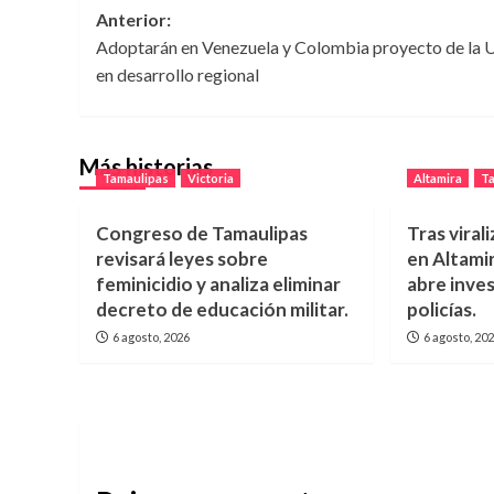
Navegación
Anterior:
Adoptarán en Venezuela y Colombia proyecto de la
de
en desarrollo regional
entradas
Más historias
Tamaulipas
Victoria
Altamira
T
Congreso de Tamaulipas
Tras vira
revisará leyes sobre
en Altamir
feminicidio y analiza eliminar
abre inve
decreto de educación militar.
policías.
6 agosto, 2026
6 agosto, 20