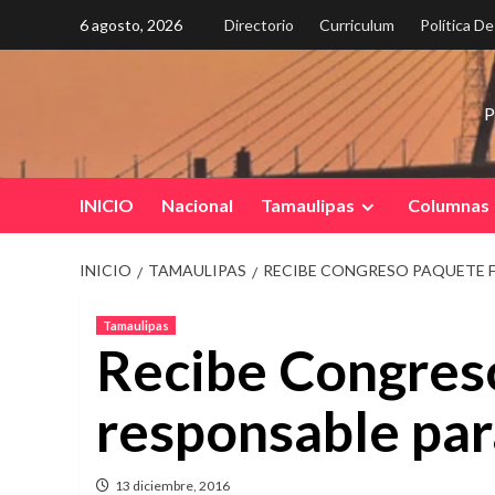
Saltar
6 agosto, 2026
Directorio
Curriculum
Política D
al
contenido
P
INICIO
Nacional
Tamaulipas
Columnas
INICIO
TAMAULIPAS
RECIBE CONGRESO PAQUETE F
Tamaulipas
Recibe Congreso
responsable par
13 diciembre, 2016