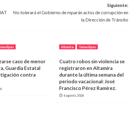
Siguiente:
 UAT
No tolerará el Gobierno de mparán actos de corrupción en
la Dirección de Tránsito
amaulipas
Altamira
Tamaulipas
lizarse caso de menor
Cuatro robos sin violencia se
a, Guardia Estatal
registraron en Altamira
stigación contra
durante la última semana del
periodo vacacional: José
Francisco Pérez Ramírez.
26
6 agosto, 2026