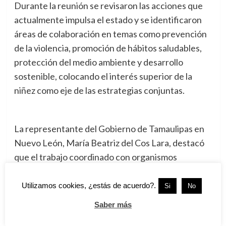
Durante la reunión se revisaron las acciones que
actualmente impulsa el estado y se identificaron
áreas de colaboración en temas como prevención
de la violencia, promoción de hábitos saludables,
protección del medio ambiente y desarrollo
sostenible, colocando el interés superior de la
niñez como eje de las estrategias conjuntas.
La representante del Gobierno de Tamaulipas en
Nuevo León, María Beatriz del Cos Lara, destacó
que el trabajo coordinado con organismos
internacionales permite fortalecer las políticas
públicas dirigidas a garantizar mejores
Utilizamos cookies, ¿estás de acuerdo?.
Si
No
oportunidades para las nuevas generaciones.
Saber más