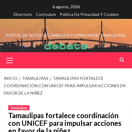
Saltar
6 agosto, 2026
al
Directorio
Curriculum
Política De Privacidad Y Cookies
contenido
PORTAL DE NOTICIAS, ANÁLISIS Y OPINIÓN DE TAMAULIPAS.
Menú
principal
INICIO
TAMAULIPAS
TAMAULIPAS FORTALECE
COORDINACIÓN CON UNICEF PARA IMPULSAR ACCIONES EN
FAVOR DE LA NIÑEZ
Tamaulipas
Tamaulipas fortalece coordinación
con UNICEF para impulsar acciones
en favor de la niñez