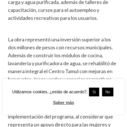
carga y agua purificada, además de talleres de
capacitación, cursos para el autoempleo y
actividades recreativas para los usuarios.
La obra representó una inversión superior a los
dos millones de pesos con recursos municipales.
Además de construir los módulos de cocina,
lavandería y purificadora de agua, se rehabilitó de
manera integral el Centro Tamul con mejoras en
banquetas, áreas verdes y espacios recreativos.
Utilizamos cookies, ¿estás de acuerdo?.
Si
No
En representación de las familias beneficiadas,
Saber más
María Teresa Aldana Salazar agradeció la
implementación del programa, al considerar que
representa un apoyo directo para las mujeres y