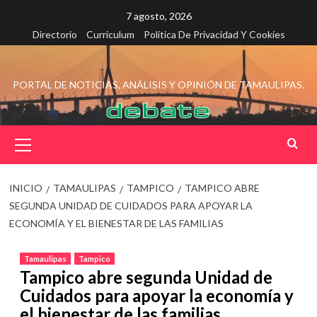
Saltar
7 agosto, 2026
al
Directorio
Curriculum
Política De Privacidad Y Cookies
contenido
PORTAL DE NOTICIAS, ANÁLISIS Y OPINIÓN DE TAMAULIPAS.
Menú
principal
INICIO
TAMAULIPAS
TAMPICO
TAMPICO ABRE
SEGUNDA UNIDAD DE CUIDADOS PARA APOYAR LA
ECONOMÍA Y EL BIENESTAR DE LAS FAMILIAS
Tamaulipas
Tampico
Tampico abre segunda Unidad de
Cuidados para apoyar la economía y
el bienestar de las familias