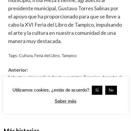
municipio, Irma Meza Etienne, agradeció al
presidente municipal, Gustavo Torres Salinas por
el apoyo que ha proporcionado para que se lleve a
cabo la XVI Feria del Libro de Tampico, impulsando
el arte y la cultura en nuestra comunidad de una
manera muy destacada.
Tags:
Cultura
,
Feria del Libro
,
Tampico
Navegación
Anterior:
Setenta y cinco mil visitantes registra Tampico durante el
de
presente periodo vacacional
entradas
Utilizamos cookies, ¿estás de acuerdo?.
Si
No
Siguiente:
Fortalecerán las Acciones en Materia de Seguridad
Saber más
Pública en Altamira
Más historias