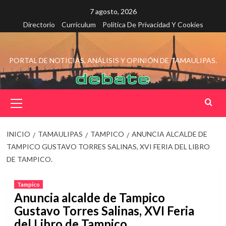
Saltar
7 agosto, 2026
al
Directorio
Curriculum
Política De Privacidad Y Cookies
contenido
PORTAL DE NOTICIAS, ANÁLISIS Y OPINIÓN DE TAMAULIPAS.
Menú
principal
INICIO
TAMAULIPAS
TAMPICO
ANUNCIA ALCALDE DE
TAMPICO GUSTAVO TORRES SALINAS, XVI FERIA DEL LIBRO
DE TAMPICO.
Tampico
Anuncia alcalde de Tampico
Gustavo Torres Salinas, XVI Feria
del Libro de Tampico.