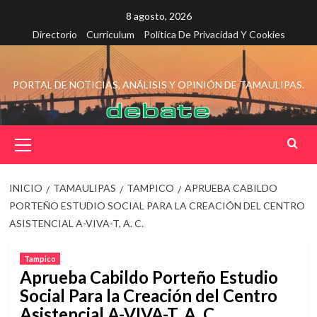
Saltar
8 agosto, 2026
al
Directorio
Curriculum
Política De Privacidad Y Cookies
contenido
PORTAL DE NOTICIAS, ANÁLISIS Y OPINIÓN DE TAMAULIPAS.
Menú
principal
INICIO
TAMAULIPAS
TAMPICO
APRUEBA CABILDO
PORTEÑO ESTUDIO SOCIAL PARA LA CREACIÓN DEL CENTRO
ASISTENCIAL A-VIVA-T, A. C.
Tampico
Aprueba Cabildo Porteño Estudio
Social Para la Creación del Centro
Asistencial A-VIVA-T, A. C.