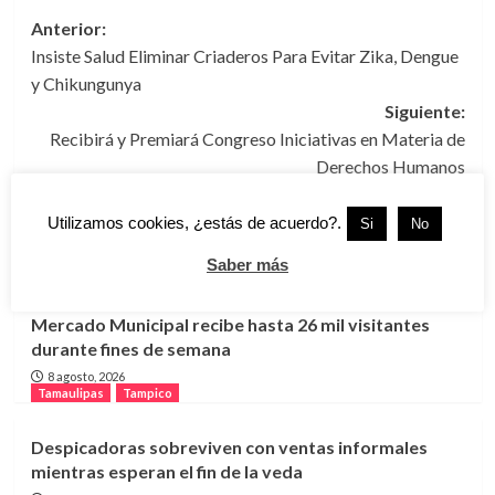
Navegación
Anterior:
Insiste Salud Eliminar Criaderos Para Evitar Zika, Dengue
de
y Chikungunya
entradas
Siguiente:
Recibirá y Premiará Congreso Iniciativas en Materia de
Derechos Humanos
Utilizamos cookies, ¿estás de acuerdo?.
Si
No
Más historias
Saber más
Tamaulipas
Tampico
Mercado Municipal recibe hasta 26 mil visitantes
durante fines de semana
8 agosto, 2026
Tamaulipas
Tampico
Despicadoras sobreviven con ventas informales
mientras esperan el fin de la veda