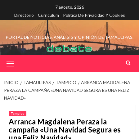
Saltar
7 agosto, 2026
al
Directorio
Curriculum
Política De Privacidad Y Cookies
contenido
PORTAL DE NOTICIAS, ANÁLISIS Y OPINIÓN DE TAMAULIPAS.
Menú
principal
INICIO
TAMAULIPAS
TAMPICO
ARRANCA MAGDALENA
PERAZA LA CAMPAÑA «UNA NAVIDAD SEGURA ES UNA FELIZ
NAVIDAD»
Tampico
Arranca Magdalena Peraza la
campaña «Una Navidad Segura es
una Feliz Navidad»