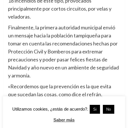
18 incendios de este tipo, provocados
principalmente por cortos circuitos, por velas y
veladoras.
Finalmente, la primera autoridad municipal envió
un mensaje hacia la población tampiqueña para
tomar en cuenta las recomendaciones hechas por
Protección Civil y Bomberos para extremar
precauciones y poder pasar felices fiestas de
Navidad y año nuevo en un ambiente de seguridad
y armonía.
«Recordemos que la prevención es la que evita
que sucedan las cosas, como dice el refrán,
después del niño ahogado queremos tapar el pozo,
Utilizamos cookies, ¿estás de acuerdo?.
Si
No
creo que la prevención es fundamental en todo, si
no queremos tener alguna situación desagradable,
Saber más
observemos los consejos que aquí se están dando