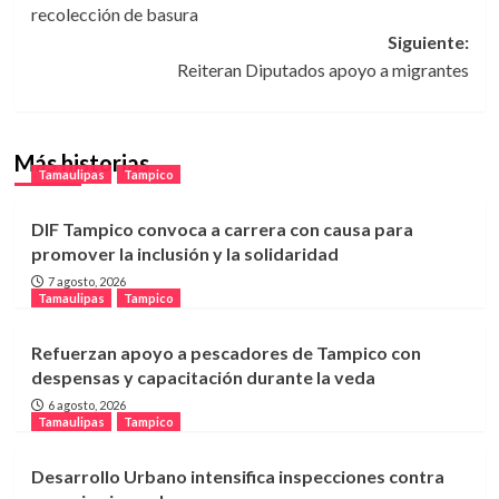
recolección de basura
entradas
Siguiente:
Reiteran Diputados apoyo a migrantes
Más historias
Tamaulipas
Tampico
DIF Tampico convoca a carrera con causa para
promover la inclusión y la solidaridad
7 agosto, 2026
Tamaulipas
Tampico
Refuerzan apoyo a pescadores de Tampico con
despensas y capacitación durante la veda
6 agosto, 2026
Tamaulipas
Tampico
Desarrollo Urbano intensifica inspecciones contra