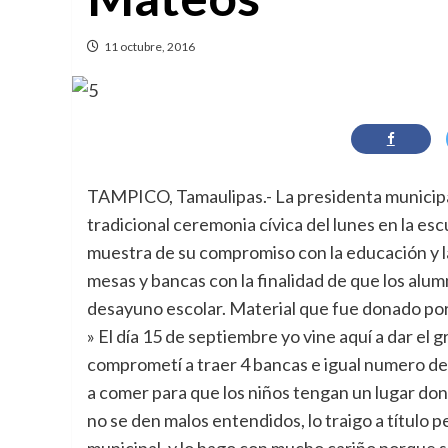
11 octubre, 2016
TAMPICO, Tamaulipas.- La presidenta municip
tradicional ceremonia cívica del lunes en la e
muestra de su compromiso con la educación y l
mesas y bancas con la finalidad de que los al
desayuno escolar. Material que fue donado por
» El día 15 de septiembre yo vine aquí a dar el
comprometí a traer 4 bancas e igual numero de
a comer para que los niños tengan un lugar don
no se den malos entendidos, lo traigo a títul
municipal, y lo hago con mucho cariño porque sé 