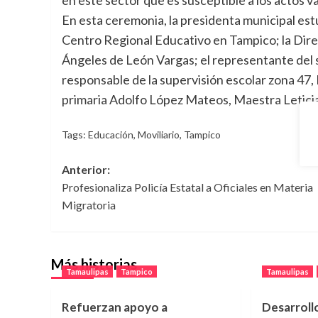
En esta ceremonia, la presidenta municipal est
Centro Regional Educativo en Tampico; la Dire
Ángeles de León Vargas; el representante del
responsable de la supervisión escolar zona 47, 
primaria Adolfo López Mateos, Maestra Leticia
Tags:
Educación
,
Moviliario
,
Tampico
Navegación
Anterior:
Profesionaliza Policía Estatal a Oficiales en Materia
de
Migratoria
entradas
Más historias
Tamaulipas
Tampico
Tamaulipas
Refuerzan apoyo a
Desarroll