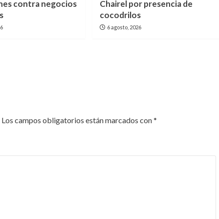
nes contra negocios
Chairel por presencia de
s
cocodrilos
26
6 agosto, 2026
Los campos obligatorios están marcados con
*