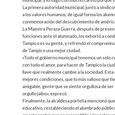
La primera autoridad municipal, junto a síndico
a los valores humanos; de igual forma los alumn
conmemoración del descubrimiento de américa
La Maestra Peraza Guerra, después de presentar
funciones ante el alumnado, los exhortó a cond
Tampico es su gente, y refrendó el compromiso
de Tampico una mejor ciudad.
«Todo el gobierno municipal tenemos un solo c
con todo el amor, para hacer de Tampico la ciu
llave que realmente cambie a la sociedad. Est
mejores condiciones, que lo más valioso que tie
amigable, gente que se siente orgullosa de se
orgullo jaibo», expresó.
Finalmente, la alcaldesa porteña mencionó que 
educativo, restableciendo el alumbrado público
en este sector que es susceptible a los actos v