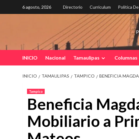
Saltar
6 agosto, 2026
Directorio
Curriculum
Política D
al
contenido
P
INICIO
Nacional
Tamaulipas
Columnas
INICIO
TAMAULIPAS
TAMPICO
BENEFICIA MAGDA
Tampico
Beneficia Magd
Mobiliario a Pr
Mateos