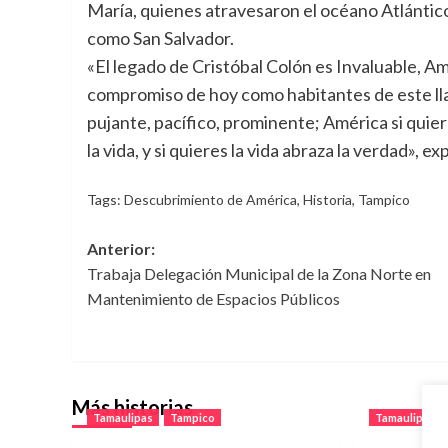
María, quienes atravesaron el océano Atlántico
como San Salvador.
«El legado de Cristóbal Colón es Invaluable, Am
compromiso de hoy como habitantes de este lla
pujante, pacífico, prominente; América si quieres
la vida, y si quieres la vida abraza la verdad», 
Tags:
Descubrimiento de América
,
Historia
,
Tampico
Navegación
Anterior:
Trabaja Delegación Municipal de la Zona Norte en
de
Mantenimiento de Espacios Públicos
entradas
Más historias
Tamaulipas
Tampico
Tamaulipas