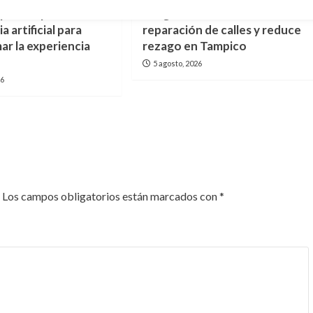
puesta por la
Programa VAcheando acelera
a artificial para
reparación de calles y reduce
ar la experiencia
rezago en Tampico
5 agosto, 2026
26
Los campos obligatorios están marcados con
*