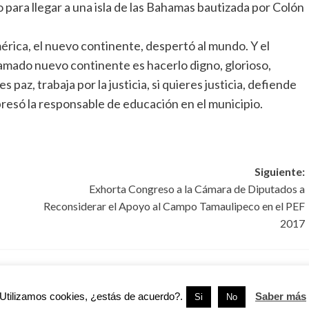
 para llegar a una isla de las Bahamas bautizada por Colón
érica, el nuevo continente, despertó al mundo. Y el
mado nuevo continente es hacerlo digno, glorioso,
 paz, trabaja por la justicia, si quieres justicia, defiende
expresó la responsable de educación en el municipio.
Siguiente:
Exhorta Congreso a la Cámara de Diputados a
Reconsiderar el Apoyo al Campo Tamaulipeco en el PEF
2017
Tampico
Tamaulipas
Tampico
Utilizamos cookies, ¿estás de acuerdo?.
Saber más
Si
No