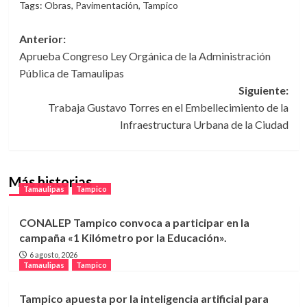
Tags:
Obras
,
Pavimentación
,
Tampico
Navegación
Anterior:
Aprueba Congreso Ley Orgánica de la Administración
de
Pública de Tamaulipas
entradas
Siguiente:
Trabaja Gustavo Torres en el Embellecimiento de la
Infraestructura Urbana de la Ciudad
Más historias
Tamaulipas
Tampico
CONALEP Tampico convoca a participar en la
campaña «1 Kilómetro por la Educación».
6 agosto, 2026
Tamaulipas
Tampico
Tampico apuesta por la inteligencia artificial para