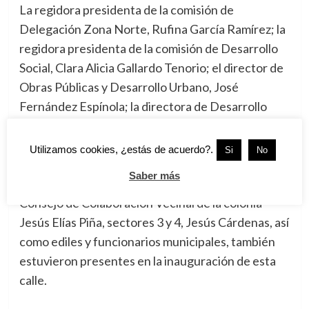
La regidora presidenta de la comisión de
Delegación Zona Norte, Rufina García Ramírez; la
regidora presidenta de la comisión de Desarrollo
Social, Clara Alicia Gallardo Tenorio; el director de
Obras Públicas y Desarrollo Urbano, José
Fernández Espínola; la directora de Desarrollo
Social, Paloma González Carrasco; la
representante del Consejo de Colaboración
Utilizamos cookies, ¿estás de acuerdo?.
Si
No
Vecinal de la colonia Jesús Elías Piña, sectores 5 y
Saber más
6, Margarita Rivera Jasso; el representante del
Consejo de Colaboración Vecinal de la colonia
Jesús Elías Piña, sectores 3 y 4, Jesús Cárdenas, así
como ediles y funcionarios municipales, también
estuvieron presentes en la inauguración de esta
calle.