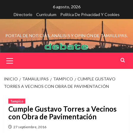
Saltar
6 agosto, 2026
al
Directorio
Curriculum
Política De Privacidad Y Cookies
contenido
PORTAL DE NOTICIAS, ANÁLISIS Y OPINIÓN DE TAMAULIPAS.
Menú
principal
INICIO
TAMAULIPAS
TAMPICO
CUMPLE GUSTAVO
TORRES A VECINOS CON OBRA DE PAVIMENTACIÓN
Tampico
Cumple Gustavo Torres a Vecinos
con Obra de Pavimentación
27 septiembre, 2016