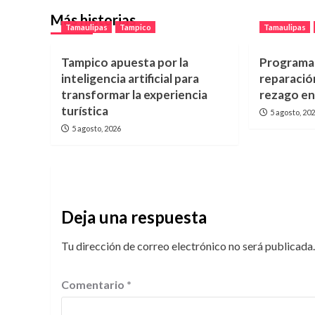
Más historias
Tamaulipas
Tampico
Tamaulipas
Tampico apuesta por la
Programa
inteligencia artificial para
reparación
transformar la experiencia
rezago e
turística
5 agosto, 20
5 agosto, 2026
Deja una respuesta
Tu dirección de correo electrónico no será publicada.
Comentario
*