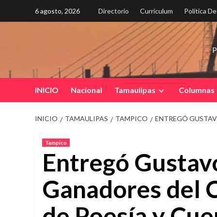
Saltar
6 agosto, 2026
Directorio
Curriculum
Política D
al
contenido
P
INICIO
Nacional
Tamaulipas
Columnas
INICIO
TAMAULIPAS
TAMPICO
ENTREGÓ GUSTAVO
Tampico
Entregó Gustav
Ganadores del 
de Poesía y Cu