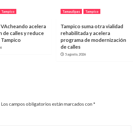
Tampico
Tamaulipas
Tampico
 VAcheando acelera
Tampico suma otra vialidad
 de calles y reduce
rehabilitada y acelera
n Tampico
programa de modernización
de calles
26
5 agosto, 2026
Los campos obligatorios están marcados con
*