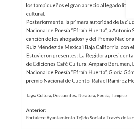
los tampiqueños el gran aprecio al legado liter
cultural.
Posteriormente, la primera autoridad de la ciu
Nacional de Poesía “Efraín Huerta”, a Antonio S
canción de los ahogados» y del Premio Naciona
Ruiz Méndez de Mexicali Baja California, con el l
Estuvieron presentes: La Regidora presidenta 
de Ediciones Café Cultura, Amparo Berumen, L
Nacional de Poesía “Efraín Huerta”, Gloria Góm
premio Nacional de Cuento, Rafael Ramírez He
Tags:
Cultura
,
Descuentos
,
literatura
,
Poesía
,
Tampico
Navegación
Anterior:
Fortalece Ayuntamiento Tejido Social a Través de la c
de
entradas