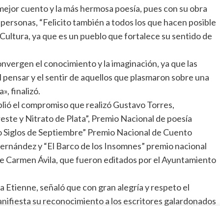
l mejor cuento y la más hermosa poesía, pues con su obra
e personas, “Felicito también a todos los que hacen posible
ultura, ya que es un pueblo que fortalece su sentido de
onvergen el conocimiento y la imaginación, ya que las
l pensar y el sentir de aquellos que plasmaron sobre una
», finalizó.
lió el compromiso que realizó Gustavo Torres,
este y Nitrato de Plata”, Premio Nacional de poesía
o Siglos de Septiembre” Premio Nacional de Cuento
ernández y “El Barco de los Insomnes” premio nacional
e Carmen Ávila, que fueron editados por el Ayuntamiento
a Etienne, señaló que con gran alegría y respeto el
ifiesta su reconocimiento a los escritores galardonados
ización de estos libros y ante todo expresa a nombre de