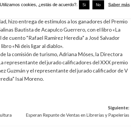
ario que con su obra aportan a nuestro patrimonio
Utilizamos cookies, ¿estás de acuerdo?.
Saber más
Si
No
dad, hizo entrega de estímulos a los ganadores del Premio
alinas Bautista de Acapulco Guerrero, con el libro «La
l de cuento “Rafael Ramírez Heredia” a José Salvador
ibro «Ni deis ligar al diablo».
de la comisión de turismo, Adriana Móses, la Directora
a representante del jurado calificadores del XXX premio
ez Guzmán y el representante del jurado calificador de V
redia” Isaí Moreno.
Siguiente:
ultura
Esperan Repunte de Ventas en Librerías y Papelerías