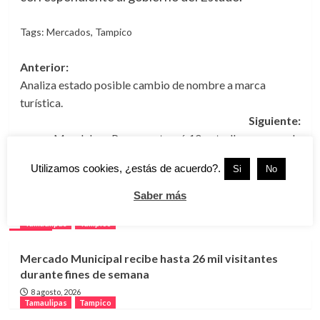
Tags:
Mercados
,
Tampico
Navegación
Anterior:
Analiza estado posible cambio de nombre a marca
de
turística.
entradas
Siguiente:
Magdalena Peraza entregó 10 patrullas nuevas a la
dirección de Tránsito de Tampico.
Utilizamos cookies, ¿estás de acuerdo?.
Si
No
Saber más
Más historias
Tamaulipas
Tampico
Mercado Municipal recibe hasta 26 mil visitantes
durante fines de semana
8 agosto, 2026
Tamaulipas
Tampico