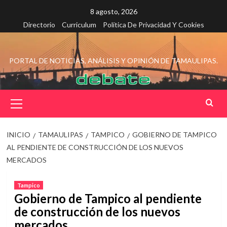
Saltar
8 agosto, 2026
al
Directorio
Curriculum
Política De Privacidad Y Cookies
contenido
PORTAL DE NOTICIAS, ANÁLISIS Y OPINIÓN DE TAMAULIPAS.
Menú
principal
INICIO
TAMAULIPAS
TAMPICO
GOBIERNO DE TAMPICO
AL PENDIENTE DE CONSTRUCCIÓN DE LOS NUEVOS
MERCADOS
Tampico
Gobierno de Tampico al pendiente
de construcción de los nuevos
mercados