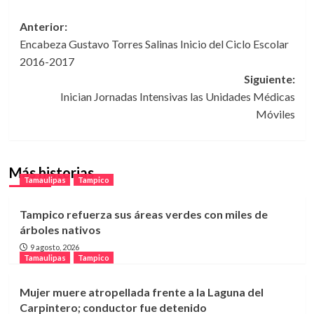
Navegación
Anterior:
Encabeza Gustavo Torres Salinas Inicio del Ciclo Escolar
de
2016-2017
entradas
Siguiente:
Inician Jornadas Intensivas las Unidades Médicas
Móviles
Más historias
Tamaulipas
Tampico
Tampico refuerza sus áreas verdes con miles de
árboles nativos
9 agosto, 2026
Tamaulipas
Tampico
Mujer muere atropellada frente a la Laguna del
Carpintero; conductor fue detenido