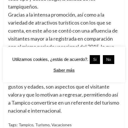
tampiqueños.
Gracias a la intensa promoción, así como a la
variedad de atractivos turísticos con los que se
cuenta, en este año se contó con una afluencia de
visitantes mayor a la registrada en comparación
con el mismo periodo vacacional del 2015, lo que
benefició a los sectores comercial, hotelero,
Utilizamos cookies, ¿estás de acuerdo?.
Si
No
restaurantero y de prestación de servicios.
El trato amable que recibieron durante su
Saber más
estancia, aunado a la oferta turística para todos los
gustos y edades, son aspectos que el visitante
valora y que lo motivan a regresar, permitiendo así
a Tampico convertirse en un referente del turismo
nacional e internacional.
Tags:
Tampico
,
Turismo
,
Vacaciones