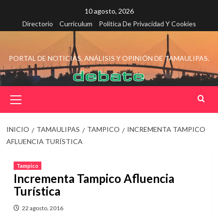
Saltar
10 agosto, 2026
al
Directorio
Curriculum
Política De Privacidad Y Cookies
contenido
PORTAL DE NOTICIAS, ANÁLISIS Y OPINIÓN DE TAMAULIPAS.
Menú
principal
INICIO
TAMAULIPAS
TAMPICO
INCREMENTA TAMPICO
AFLUENCIA TURÍSTICA
Tampico
Incrementa Tampico Afluencia
Turística
22 agosto, 2016